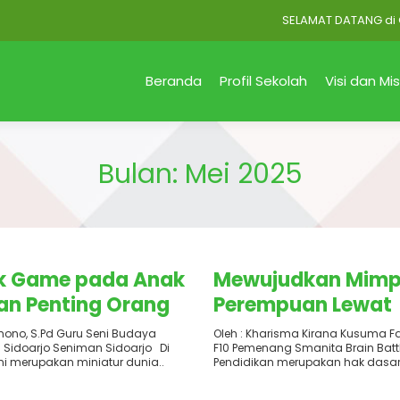
SELAMAT DATANG di Offici
Beranda
Profil Sekolah
Visi dan Mis
Bulan:
Mei 2025
6 Mei 2025
Terbit
: 13 Mei 2025
 Game pada Anak
Mewujudkan Mimp
an Penting Orang
Perempuan Lewat
Pendidikan Inklusi
ono, S.Pd Guru Seni Budaya
Oleh : Kharisma Kirana Kusuma Fa
Sidoarjo Seniman Sidoarjo Di
F10 Pemenang Smanita Brain Batt
Berkeadilan
i merupakan miniatur dunia..
Pendidikan merupakan hak dasar 