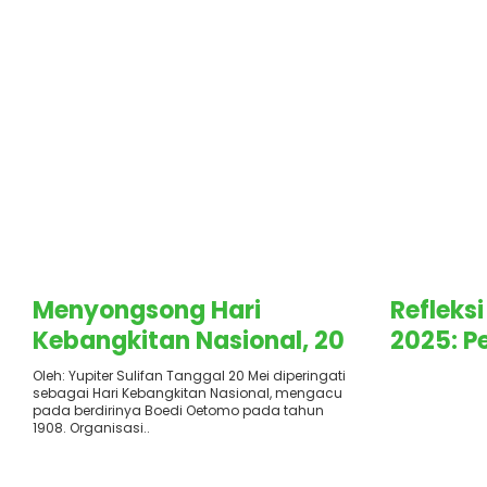
Terbit
: 5 Mei 2025
Terbit
: 4
Menyongsong Hari
Refleksi
Kebangkitan Nasional, 20
2025: P
Mei : Menyulam Semangat
di Era 
Oleh: Yupiter Sulifan Tanggal 20 Mei diperingati
.
sebagai Hari Kebangkitan Nasional, mengacu
Kebangkitan Nasional
pada berdirinya Boedi Oetomo pada tahun
Menuju Indonesia Emas
1908. Organisasi..
2045