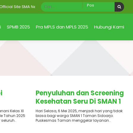
al Site SMA Negeri 1 Taman Sidoarjo Jawa Timur
i
SPMB 2025
Pra MPLS dan MPLS 2025
Hubungi Kami
Terbit
: 6 Mei 2025
i
Penyuluhan dan Screening
Kesehatan Seru Di SMAN 1
f dan
Taman Sidoarjo
nani Kelas XI
Hari Selasa, 6 Mei 2025, menjadi hari yang tidak
le Tahun 2025
biasa bagi warga SMAN 1 Taman Sidoarjo.
seluruh..
Puskesmas Taman menggelar layanan..