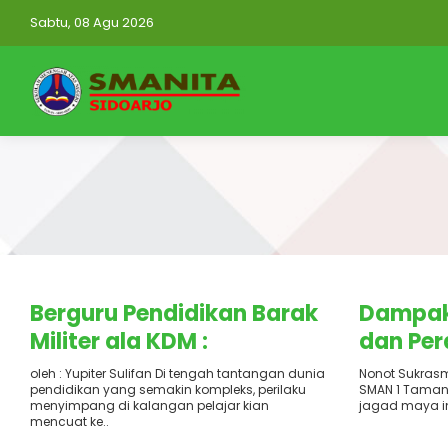
Sabtu, 08 Agu 2026
Terbit
: 31 Mei 2025
Terbit
: 2
Berguru Pendidikan Barak
Dampak
Militer ala KDM :
dan Per
Pendekatan Tegas Berjiwa
Tua
oleh : Yupiter Sulifan Di tengah tantangan dunia
Nonot Sukrasm
pendidikan yang semakin kompleks, perilaku
SMAN 1 Taman 
Humanis
menyimpang di kalangan pelajar kian
jagad maya in
mencuat ke..