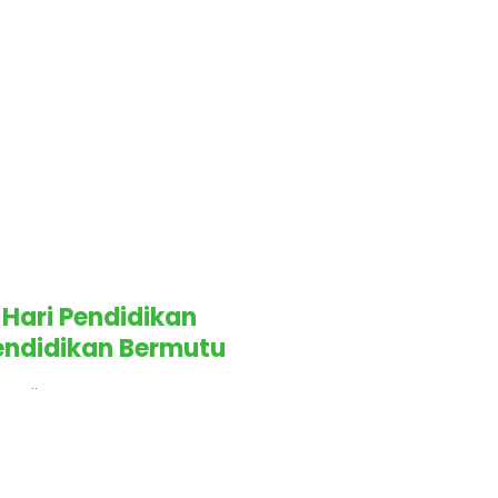
 Mei 2025
 Hari Pendidikan
endidikan Bermutu
Kesenjangan
.