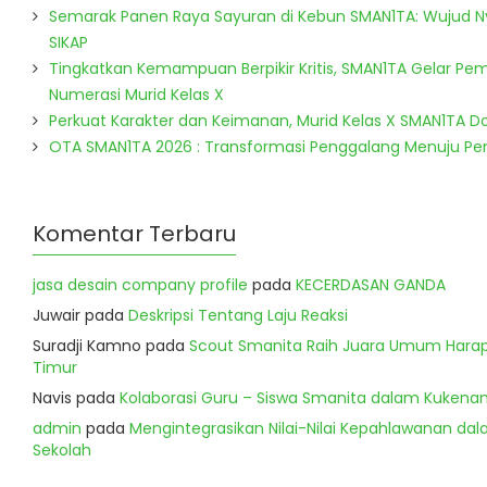
Semarak Panen Raya Sayuran di Kebun SMAN1TA: Wujud 
SIKAP
Tingkatkan Kemampuan Berpikir Kritis, SMAN1TA Gelar Pem
Numerasi Murid Kelas X
Perkuat Karakter dan Keimanan, Murid Kelas X SMAN1TA 
OTA SMAN1TA 2026 : Transformasi Penggalang Menuju P
Komentar Terbaru
jasa desain company profile
pada
KECERDASAN GANDA
Juwair
pada
Deskripsi Tentang Laju Reaksi
Suradji Kamno
pada
Scout Smanita Raih Juara Umum Harapa
Timur
Navis
pada
Kolaborasi Guru – Siswa Smanita dalam Kukenan
admin
pada
Mengintegrasikan Nilai-Nilai Kepahlawanan dala
Sekolah