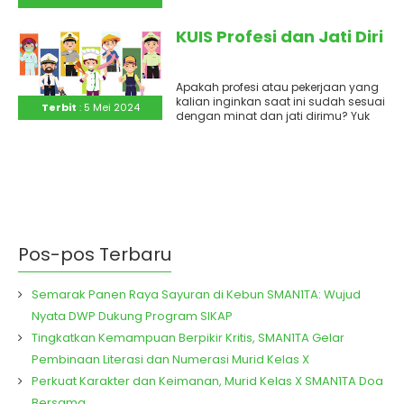
Kemendikbudristek. Silah simak difoto
diatas. ..
KUIS Profesi dan Jati Diri
Apakah profesi atau pekerjaan yang
kalian inginkan saat ini sudah sesuai
Terbit
: 5 Mei 2024
dengan minat dan jati dirimu? Yuk
iseng-iseng ikuti kuis..
Pos-pos Terbaru
Semarak Panen Raya Sayuran di Kebun SMAN1TA: Wujud
Nyata DWP Dukung Program SIKAP
Tingkatkan Kemampuan Berpikir Kritis, SMAN1TA Gelar
Pembinaan Literasi dan Numerasi Murid Kelas X
Perkuat Karakter dan Keimanan, Murid Kelas X SMAN1TA Doa
Bersama