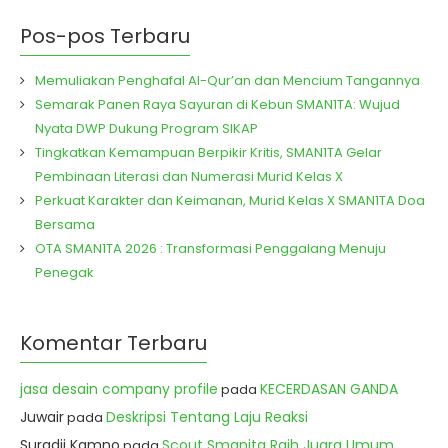
Pos-pos Terbaru
Memuliakan Penghafal Al-Qur’an dan Mencium Tangannya
Semarak Panen Raya Sayuran di Kebun SMAN1TA: Wujud
Nyata DWP Dukung Program SIKAP
Tingkatkan Kemampuan Berpikir Kritis, SMAN1TA Gelar
Pembinaan Literasi dan Numerasi Murid Kelas X
Perkuat Karakter dan Keimanan, Murid Kelas X SMAN1TA Doa
Bersama
OTA SMAN1TA 2026 : Transformasi Penggalang Menuju
Penegak
Komentar Terbaru
jasa desain company profile
KECERDASAN GANDA
pada
Juwair
Deskripsi Tentang Laju Reaksi
pada
Suradji Kamno
Scout Smanita Raih Juara Umum
pada