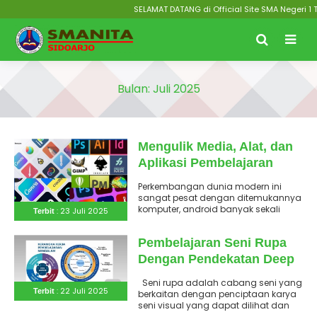
SELAMAT DATANG di Official Site SMA Negeri 1 T
Bulan:
Juli 2025
Mengulik Media, Alat, dan
Aplikasi Pembelajaran
Deep Learning Mata
Perkembangan dunia modern ini
Pelajaran Seni Rupa
sangat pesat dengan ditemukannya
komputer, android banyak sekali
: 23 Juli 2025
Terbit
bermunculan media dan alat untuk
memudahkan manusia bekerja, ..
Pembelajaran Seni Rupa
Dengan Pendekatan Deep
Learning
Seni rupa adalah cabang seni yang
: 22 Juli 2025
Terbit
berkaitan dengan penciptaan karya
seni visual yang dapat dilihat dan
dinikmati melalui mata...