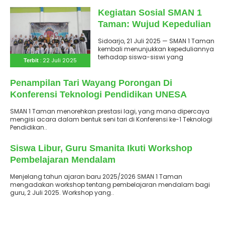
Kegiatan Sosial SMAN 1
Taman: Wujud Kepedulian
Lewat Pembagian Seragam
Sidoarjo, 21 Juli 2025 — SMAN 1 Taman
Sekolah
kembali menunjukkan kepeduliannya
terhadap siswa-siswi yang
: 22 Juli 2025
Terbit
membutuhkan melalui kegiatan
: 8 Juli 2025
Terbit
sosial pembagian seragam..
Penampilan Tari Wayang Porongan Di
Konferensi Teknologi Pendidikan UNESA
SMAN 1 Taman menorehkan prestasi lagi, yang mana dipercaya
mengisi acara dalam bentuk seni tari di Konferensi ke-1 Teknologi
Pendidikan..
: 2 Juli 2025
Terbit
Siswa Libur, Guru Smanita Ikuti Workshop
Pembelajaran Mendalam
Menjelang tahun ajaran baru 2025/2026 SMAN 1 Taman
mengadakan workshop tentang pembelajaran mendalam bagi
guru, 2 Juli 2025. Workshop yang..