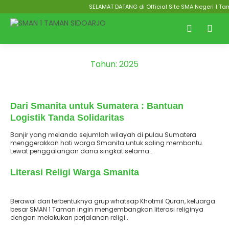
SELAMAT DATANG di Official Site SMA Negeri 1 Tama
Tahun:
2025
: 8 Desember 2025
Terbit
Dari Smanita untuk Sumatera : Bantuan
Logistik Tanda Solidaritas
Banjir yang melanda sejumlah wilayah di pulau Sumatera
menggerakkan hati warga Smanita untuk saling membantu.
Lewat penggalangan dana singkat selama..
: 7 Desember 2025
Terbit
Literasi Religi Warga Smanita
Berawal dari terbentuknya grup whatsap Khotmil Quran, keluarga
besar SMAN 1 Taman ingin mengembangkan literasi religinya
dengan melakukan perjalanan religi..
: 26 November
Terbit
2025