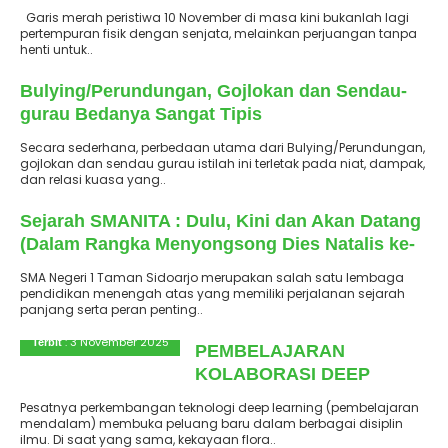
Garis merah peristiwa 10 November di masa kini bukanlah lagi
pertempuran fisik dengan senjata, melainkan perjuangan tanpa
henti untuk..
: 9 November 2025
Terbit
Bulying/Perundungan, Gojlokan dan Sendau-
gurau Bedanya Sangat Tipis
Secara sederhana, perbedaan utama dari Bulying/Perundungan,
gojlokan dan sendau gurau istilah ini terletak pada niat, dampak,
dan relasi kuasa yang..
: 6 November 2025
Terbit
Sejarah SMANITA : Dulu, Kini dan Akan Datang
(Dalam Rangka Menyongsong Dies Natalis ke-
41)
SMA Negeri 1 Taman Sidoarjo merupakan salah satu lembaga
pendidikan menengah atas yang memiliki perjalanan sejarah
panjang serta peran penting..
: 3 November 2025
Terbit
PEMBELAJARAN
KOLABORASI DEEP
LEARNING ANTAR
Pesatnya perkembangan teknologi deep learning (pembelajaran
BIDANG STUDI TEMA
mendalam) membuka peluang baru dalam berbagai disiplin
ilmu. Di saat yang sama, kekayaan flora..
EKSPLORASI FLORA