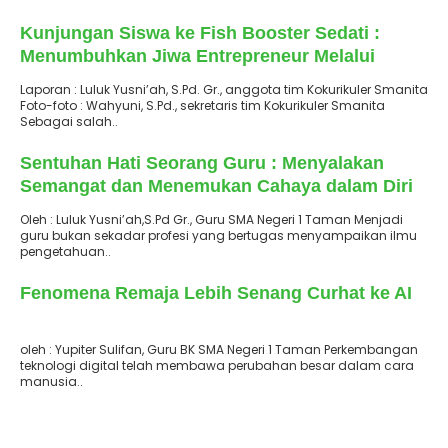
: 25 Oktober 2025
Terbit
Kunjungan Siswa ke Fish Booster Sedati :
Menumbuhkan Jiwa Entrepreneur Melalui
Pembelajaran Budidaya dan Pengolahan Ikan
Laporan : Luluk Yusni’ah, S.Pd. Gr., anggota tim Kokurikuler Smanita
Foto-foto : Wahyuni, S.Pd., sekretaris tim Kokurikuler Smanita
Sebagai salah..
: 25 Oktober 2025
Terbit
Sentuhan Hati Seorang Guru : Menyalakan
Semangat dan Menemukan Cahaya dalam Diri
Murid
Oleh : Luluk Yusni’ah,S.Pd Gr., Guru SMA Negeri 1 Taman Menjadi
guru bukan sekadar profesi yang bertugas menyampaikan ilmu
pengetahuan..
: 24 Oktober 2025
Terbit
Fenomena Remaja Lebih Senang Curhat ke AI
oleh : Yupiter Sulifan, Guru BK SMA Negeri 1 Taman Perkembangan
teknologi digital telah membawa perubahan besar dalam cara
manusia..