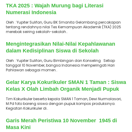
TKA 2025 : Wajah Murung bagi Literasi
Numerasi Indonesia
Oleh : Yupiter Sulifan, Guru BK Smanita Gelombang percakapan
tentang rendahnya nilai Tes Kemampuan Akademik (TKA) 2025
merebak seiring sekolah-sekolah..
: 20 November
Terbit
2025
Mengintegrasikan Nilai-Nilai Kepahlawanan
dalam Kedisiplinan Siswa di Sekolah
Oleh : Yupiter Sulifan, Guru Bimbingan dan Konseling Setiap
tanggal 10 November, bangsa Indonesia memperingati Hari
Pahlawan sebagai momen..
: 20 November
Terbit
2025
Gelar Karya Kokurikuler SMAN 1 Taman : Siswa
Kelas X Olah Limbah Organik Menjadi Pupuk
Kompos
Tim Kokurikuler beserta kepala SMAN 1 Taman, Dewi Nurmalasari,
M.Pd foto bareng siswa dengan pupuk kompos produksinya.
Kegiatan Kokurikuler di..
: 10 November
Terbit
2025
Garis Merah Peristiwa 10 November 1945 di
Masa Kini