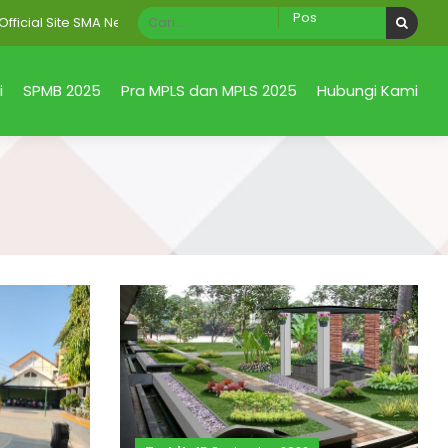
al Site SMA Negeri 1 Taman Sidoarjo Jawa Timur
i
SPMB 2025
Pra MPLS dan MPLS 2025
Hubungi Kami