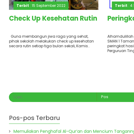
Terbit
: 15 September 2022
Terbit
: 4
Check Up Kesehatan Rutin
Peringk
Guna membangun jiwa raga yang sehat,
Alhamdulillah 
pihak sekolah melakukan check up kesehatan
SMAN 1 Taman
secara rutin setiap tiga bulan sekali, Kamis..
peringkat has
Perguruan Ting
Pos-pos Terbaru
Memuliakan Penghafal Al-Qur’an dan Mencium Tangann