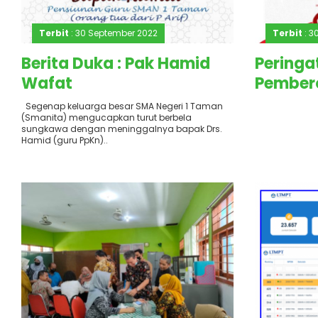
Terbit
: 30 September 2022
Terbit
: 3
Berita Duka : Pak Hamid
Peringa
Wafat
Pember
30 Sep
Segenap keluarga besar SMA Negeri 1 Taman
(Smanita) mengucapkan turut berbela
sungkawa dengan meninggalnya bapak Drs.
Hamid (guru PpKn)..