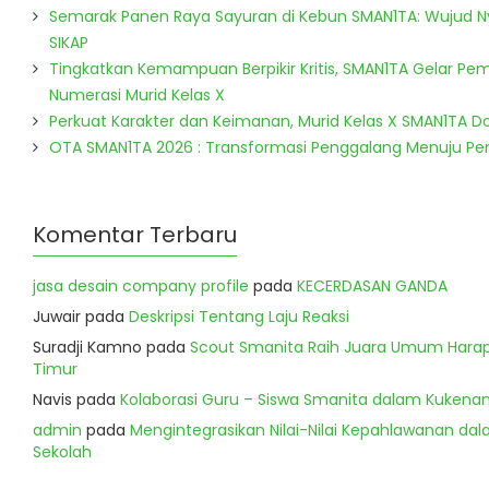
Semarak Panen Raya Sayuran di Kebun SMAN1TA: Wujud 
SIKAP
Tingkatkan Kemampuan Berpikir Kritis, SMAN1TA Gelar Pem
Numerasi Murid Kelas X
Perkuat Karakter dan Keimanan, Murid Kelas X SMAN1TA 
OTA SMAN1TA 2026 : Transformasi Penggalang Menuju P
Komentar Terbaru
jasa desain company profile
pada
KECERDASAN GANDA
Juwair
pada
Deskripsi Tentang Laju Reaksi
Suradji Kamno
pada
Scout Smanita Raih Juara Umum Harapa
Timur
Navis
pada
Kolaborasi Guru – Siswa Smanita dalam Kukenan
admin
pada
Mengintegrasikan Nilai-Nilai Kepahlawanan dala
Sekolah