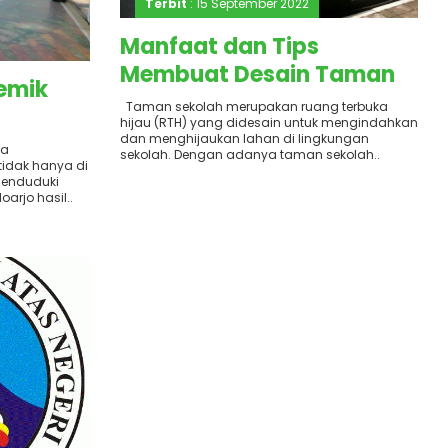
Terbit
: 15 September 2022
Manfaat dan Tips
Membuat Desain Taman
emik
Sekolah dalam
Taman sekolah merupakan ruang terbuka
hijau (RTH) yang didesain untuk mengindahkan
Menyukseskan Program
dan menghijaukan lahan di lingkungan
sa
P5
sekolah. Dengan adanya taman sekolah..
tidak hanya di
menduduki
arjo hasil..