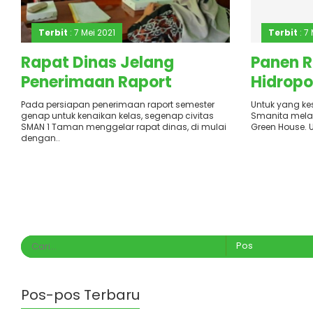
Terbit
: 7 Mei 2021
Terbit
: 7
Rapat Dinas Jelang
Panen R
Penerimaan Raport
Hidropo
Pada persiapan penerimaan raport semester
Untuk yang kes
genap untuk kenaikan kelas, segenap civitas
Smanita mela
SMAN 1 Taman menggelar rapat dinas, di mulai
Green House. U
dengan..
Pos-pos Terbaru