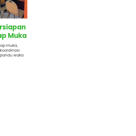
ersiapan
ap Muka
tap muka,
rkoordinasi
ipandu waka