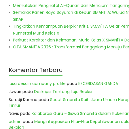
Memuliakan Penghafal Al-Qur’an dan Mencium Tangann
Semarak Panen Raya Sayuran di Kebun SMAN1TA: Wujud 
SIKAP
Tingkatkan Kemampuan Berpikir Kritis, SMAN1TA Gelar Pem
Numerasi Murid Kelas X
Perkuat Karakter dan Keimanan, Murid Kelas X SMAN1TA 
OTA SMAN1TA 2026 : Transformasi Penggalang Menuju P
Komentar Terbaru
jasa desain company profile
pada
KECERDASAN GANDA
Juwair
pada
Deskripsi Tentang Laju Reaksi
Suradji Kamno
pada
Scout Smanita Raih Juara Umum Harapa
Timur
Navis
pada
Kolaborasi Guru – Siswa Smanita dalam Kukenan
admin
pada
Mengintegrasikan Nilai-Nilai Kepahlawanan dala
Sekolah