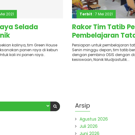
 Mei 2021
Terbit
: 7 Mei 2021
aya Selada
Rakor Tim Tatib P
nik
Pembelajaran Tat
ekian kalinya, tim Green House
Persiapan untuk pembelajaran ta
ksanakan panen raya di kebun
Senin minggu depan, tim tatib be
ntuk kali ini panen raya..
dengan pembina OSIS dengan d
kesiswaan, Nanik Mudjiastutik...
Arsip
Agustus 2026
Juli 2026
Juni 2026