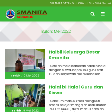
SELAMAT DATANG di Official Site SMA Negeri 1
Bulan:
Mei 2022
Halbil Keluarga Besar
Smanita
Setelah melaksanakan halal bihalal
dengan siswa, bapak ibu guru, staf
TU dan karyawan melaksanakan
Terbit
: 10 Mei 2022
halal bihalal di Aula Graha..
Halal bi Halal Guru dan
Siswa
Sebelum masuk kelas mengikuti
proses belajar mengajar, usai liburan
Idul Fitri 1443 H, awal masuk sekolah
Terbit
: 9 Mei 2022