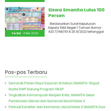
pada (9/5/2022) pagi..
Siswa Smanita Lulus 100
Persen
Berdasarkan Surat Keputusan
Kepala SMA Negeri 1 Taman Nomor :
423.7/148/101.6.25.9/2022 tertanggal
Terbit
: 4 Mei 2022
16 Maret 2022 tentang PENETAPAN
KRITERIA KELULUSAN..
Pos-pos Terbaru
Semarak Panen Raya Sayuran di Kebun SMAN1TA: Wujud
Nyata DWP Dukung Program SIKAP
Tingkatkan Kemampuan Berpikir Kritis, SMAN1TA Gelar
Pembinaan Literasi dan Numerasi Murid Kelas X
Perkuat Karakter dan Keimanan, Murid Kelas X SMAN1TA Doa