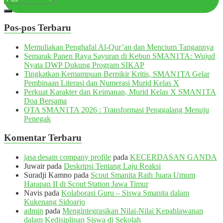
Pos-pos Terbaru
Memuliakan Penghafal Al-Qur’an dan Mencium Tangannya
Semarak Panen Raya Sayuran di Kebun SMAN1TA: Wujud
Nyata DWP Dukung Program SIKAP
Tingkatkan Kemampuan Berpikir Kritis, SMAN1TA Gelar
Pembinaan Literasi dan Numerasi Murid Kelas X
Perkuat Karakter dan Keimanan, Murid Kelas X SMAN1TA
Doa Bersama
OTA SMAN1TA 2026 : Transformasi Penggalang Menuju
Penegak
Komentar Terbaru
jasa desain company profile
pada
KECERDASAN GANDA
Juwair
pada
Deskripsi Tentang Laju Reaksi
Suradji Kamno
pada
Scout Smanita Raih Juara Umum
Harapan II di Scout Station Jawa Timur
Navis
pada
Kolaborasi Guru – Siswa Smanita dalam
Kukenang Sidoarjo
admin
pada
Mengintegrasikan Nilai-Nilai Kepahlawanan
dalam Kedisiplinan Siswa di Sekolah