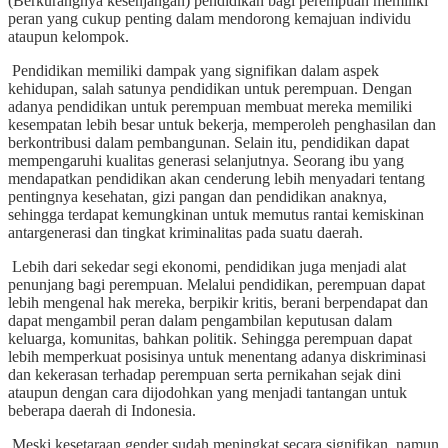
(Berkurangnya kesenjangan) pendidikan bagi perempuan memiliki
peran yang cukup penting dalam mendorong kemajuan individu
ataupun kelompok.
Pendidikan memiliki dampak yang signifikan dalam aspek
kehidupan, salah satunya pendidikan untuk perempuan. Dengan
adanya pendidikan untuk perempuan membuat mereka memiliki
kesempatan lebih besar untuk bekerja, memperoleh penghasilan dan
berkontribusi dalam pembangunan. Selain itu, pendidikan dapat
mempengaruhi kualitas generasi selanjutnya. Seorang ibu yang
mendapatkan pendidikan akan cenderung lebih menyadari tentang
pentingnya kesehatan, gizi pangan dan pendidikan anaknya,
sehingga terdapat kemungkinan untuk memutus rantai kemiskinan
antargenerasi dan tingkat kriminalitas pada suatu daerah.
Lebih dari sekedar segi ekonomi, pendidikan juga menjadi alat
penunjang bagi perempuan. Melalui pendidikan, perempuan dapat
lebih mengenal hak mereka, berpikir kritis, berani berpendapat dan
dapat mengambil peran dalam pengambilan keputusan dalam
keluarga, komunitas, bahkan politik. Sehingga perempuan dapat
lebih memperkuat posisinya untuk menentang adanya diskriminasi
dan kekerasan terhadap perempuan serta pernikahan sejak dini
ataupun dengan cara dijodohkan yang menjadi tantangan untuk
beberapa daerah di Indonesia.
Meski kesetaraan gender sudah meningkat secara signifikan, namun