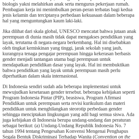
biologis yakni melahirkan anak serta mengurus pekerjaan rumah.
Pembagian kerja ini menimbulkan peran-peran terbatas bagi kedua
jenis kelamin dan terciptanya perbedaan kekuasaan dalam beberapa
hal yang menguntungkan kaum laki-laki.
Jika dilihat dari skala global, UNESCO mencatat bahwa jutaan anak
perempuan di dunia masih tidak dapat mengakses pendidikan yang
layak, terutama di negara-negara berkembang. Hal ini disebabkan
oleh tingkat kemiskinan yang tinggi, jarak sekolah yang jauh,
kurangnya tenaga pengajar perempuan hingga kekerasan berbasis
gender menjadi tantangan utama bagi perempuan untuk
mendapatkan pendidikan dasar yang layak. Hal ini membuktikan
bahwa pendidikan yang layak untuk perempuan masih perlu
diperhatikan dalam skala internasional.
Di Indonesia sendiri sudah ada beberapa implementasi untuk
mewujudkan kesetaraan gender tersebut. beberapa kebijakan seperti
Program Indonesia Pintar (PIP), beasiswa, Program Afirmasi
Pendidikan untuk perempuan serta revisi kurikulum dan materi
pendidikan untuk menghilangkan steorotip perbedaan gender
sehingga menciptakan lingkungan yang adil bagi semua siswa. Ada
juga kebijakan di Indonesia berupa undang-undang dan peraturan
sebagai berikut: (a) Undang-Undang Republik Indonesia No. 7
tahun 1994 tentang Pengesahan Konvensi Mengenai Penghapus
Segala Bentuk Diskriminasi Terhadap Wanita (
Convention on the