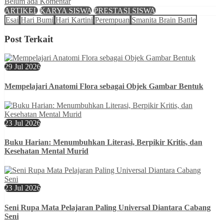
Belum ada Komentar
ARTIKEL
KARYA SISWA
PRESTASI SISWA
Esai
Hari Bumi
Hari Kartini
Perempuan
Smanita Brain Battle
Post Terkait
29 Jul 2026
Mempelajari Anatomi Flora sebagai Objek Gambar Bentuk
23 Jul 2026
Buku Harian: Menumbuhkan Literasi, Berpikir Kritis, dan
Kesehatan Mental Murid
23 Jul 2026
Seni Rupa Mata Pelajaran Paling Universal Diantara Cabang
Seni