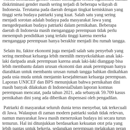
diskriminasi gender masih sering terjadi di beberapa wilayah di
Indonesia. Terutama pada daerah dengan tingkat kemiskinan yang
tinggi serta budaya patriarki yang kuat. Salah satu yang sering
menjadi sorotan adalah budaya pada masyarakat Jawa yang
mengedepankan budaya patriarki dalam pernikahan. Beberapa
daerah di Indonesia masih menganggap perempuan tidak perlu
menempuh pendidikan yang terlalu tinggi karena mereka
menganggap perempuan hanya berakhir menjadi ibu rumah tangga.
Selain itu, faktor ekonomi juga menjadi salah satu penyebab yang
sering membuat keluarga lebih memilih menyekolahkan anak laki-
laki daripada anak perempuan karena anak laki-laki dianggap bisa
lebih membantu dalam urusan ekonomi dan anak perempuan hanya
diarahkan untuk membantu urusan rumah tangga bahkan dinikahkan
pada usia muda untuk menjamin kesejahteraan keluarga perempuan.
Laporan UNICEF dan BPS menunjukan bahwa pernikahan dini
masih banyak dilakukan di IndonesiaDalam laporan komnas
perempuan mencatat, pada tahun 2021, ada sebanyak 59.709 kasus
pernikahan dini yang ada diberikan dispensasi oleh pengadilan.
Patriarki di masyarakat seluruh dunia terus menyebar, tak terkecuali
di Jawa. Walaupun di zaman modern patriarki sudah tidak relevan,
namun masyarakat Jawa masih meneruskan budaya ini secara turun
temurun. Hal ini ditunjukkan berdasarkan kekuatan otot pria yang
lebih pantas untuk bekerja, sedangkan perempuan melakukan peran