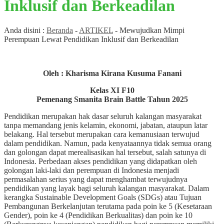
Inklusif dan Berkeadilan
Anda disini :
Beranda
-
ARTIKEL
-
Mewujudkan Mimpi
Perempuan Lewat Pendidikan Inklusif dan Berkeadilan
Oleh : Kharisma Kirana Kusuma Fanani
Kelas XI F10
Pemenang Smanita Brain Battle Tahun 2025
Pendidikan merupakan hak dasar seluruh kalangan masyarakat
tanpa memandang jenis kelamin, ekonomi, jabatan, ataupun latar
belakang. Hal tersebut merupakan cara kemanusiaan terwujud
dalam pendidikan. Namun, pada kenyataannya tidak semua orang
dan golongan dapat merealisasikan hal tersebut, salah satunya di
Indonesia. Perbedaan akses pendidikan yang didapatkan oleh
golongan laki-laki dan perempuan di Indonesia menjadi
permasalahan serius yang dapat menghambat terwujudnya
pendidikan yang layak bagi seluruh kalangan masyarakat. Dalam
kerangka Sustainable Development Goals (SDGs) atau Tujuan
Pembangunan Berkelanjutan terutama pada poin ke 5 (Kesetaraan
Gender), poin ke 4 (Pendidikan Berkualitas) dan poin ke 10