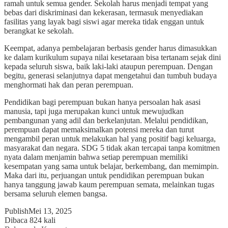
ramah untuk semua gender. Sekolah harus menjadi tempat yang
bebas dari diskriminasi dan kekerasan, termasuk menyediakan
fasilitas yang layak bagi siswi agar mereka tidak enggan untuk
berangkat ke sekolah.
Keempat, adanya pembelajaran berbasis gender harus dimasukkan
ke dalam kurikulum supaya nilai kesetaraan bisa tertanam sejak dini
kepada seluruh siswa, baik laki-laki ataupun perempuan. Dengan
begitu, generasi selanjutnya dapat mengetahui dan tumbuh budaya
menghormati hak dan peran perempuan.
Pendidikan bagi perempuan bukan hanya persoalan hak asasi
manusia, tapi juga merupakan kunci untuk mewujudkan
pembangunan yang adil dan berkelanjutan. Melalui pendidikan,
perempuan dapat memaksimalkan potensi mereka dan turut
mengambil peran untuk melakukan hal yang positif bagi keluarga,
masyarakat dan negara. SDG 5 tidak akan tercapai tanpa komitmen
nyata dalam menjamin bahwa setiap perempuan memiliki
kesempatan yang sama untuk belajar, berkembang, dan memimpin.
Maka dari itu, perjuangan untuk pendidikan perempuan bukan
hanya tanggung jawab kaum perempuan semata, melainkan tugas
bersama seluruh elemen bangsa.
Publish
Mei 13, 2025
Dibaca 824 kali