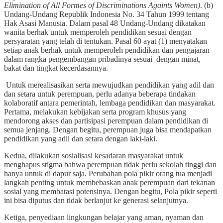
Elimination of All Formes of Discriminations Againts Women)
. (b)
Undang-Undang Republik Indonesia No. 34 Tahun 1999 tentang
Hak Asasi Manusia. Dalam pasal 48 Undang-Undang dikatakan
wanita berhak untuk memperoleh pendidikan sesuai dengan
persyaratan yang telah di tentukan. Pasal 60 ayat (1) menyatakan
setiap anak berhak untuk memperoleh pendidikan dan pengajaran
dalam rangka pengembangan pribadinya sesuai dengan minat,
bakat dan tingkat kecerdasannya.
Untuk merealisasikan serta mewujudkan pendidikan yang adil dan
dan setara untuk perempuan, perlu adanya beberapa tindakan
kolaboratif antara pemerintah, lembaga pendidikan dan masyarakat.
Pertama, melakukan kebijakan serta program khusus yang
mendorong akses dan partisipasi perempuan dalam pendidikan di
semua jenjang. Dengan begitu, perempuan juga bisa mendapatkan
pendidikan yang adil dan setara dengan laki-laki.
Kedua, dilakukan sosialisasi kesadaran masyarakat untuk
menghapus stigma bahwa perempuan tidak perlu sekolah tinggi dan
hanya untuk di dapur saja. Perubahan pola pikir orang tua menjadi
langkah penting untuk membebaskan anak perempuan dari tekanan
sosial yang membatasi potensinya. Dengan begitu, Pola pikir seperti
ini bisa diputus dan tidak berlanjut ke generasi selanjutnya.
Ketiga, penyediaan lingkungan belajar yang aman, nyaman dan