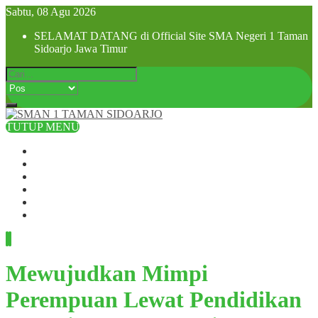
Sabtu, 08 Agu 2026
SELAMAT DATANG di Official Site SMA Negeri 1 Taman
Sidoarjo Jawa Timur
TUTUP MENU
Beranda
Profil Sekolah
Visi dan Misi
SPMB 2025
Pra MPLS dan MPLS 2025
Hubungi Kami
Mewujudkan Mimpi
Perempuan Lewat Pendidikan