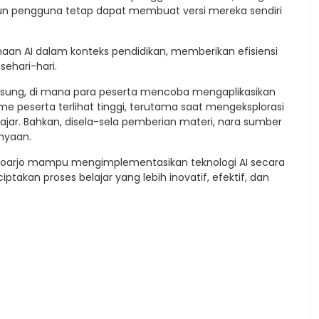
pun pengguna tetap dapat membuat versi mereka sendiri
naan AI dalam konteks pendidikan, memberikan efisiensi
sehari-hari.
angsung, di mana para peserta mencoba mengaplikasikan
peserta terlihat tinggi, terutama saat mengeksplorasi
ar. Bahkan, disela-sela pemberian materi, nara sumber
nyaan.
Sidoarjo mampu mengimplementasikan teknologi AI secara
takan proses belajar yang lebih inovatif, efektif, dan