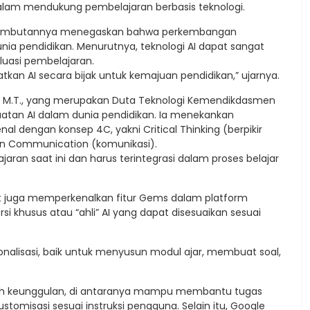
alam mendukung pembelajaran berbasis teknologi.
am sambutannya menegaskan bahwa perkembangan
ia pendidikan. Menurutnya, teknologi AI dapat sangat
uasi pembelajaran.
an AI secara bijak untuk kemajuan pendidikan,” ujarnya.
Pd., M.T., yang merupakan Duta Teknologi Kemendikdasmen
an AI dalam dunia pendidikan. Ia menekankan
l dengan konsep 4C, yakni Critical Thinking (berpikir
), dan Communication (komunikasi).
jaran saat ini dan harus terintegrasi dalam proses belajar
but juga memperkenalkan fitur Gems dalam platform
 khusus atau “ahli” AI yang dapat disesuaikan sesuai
nalisasi, baik untuk menyusun modul ajar, membuat soal,
lah keunggulan, di antaranya mampu membantu tugas
stomisasi sesuai instruksi pengguna. Selain itu, Google