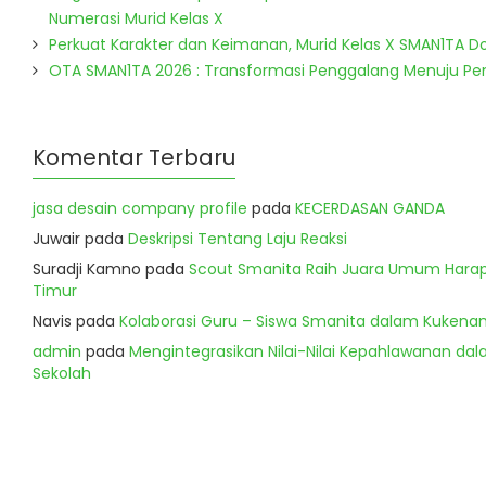
Numerasi Murid Kelas X
Perkuat Karakter dan Keimanan, Murid Kelas X SMAN1TA 
OTA SMAN1TA 2026 : Transformasi Penggalang Menuju P
Komentar Terbaru
jasa desain company profile
pada
KECERDASAN GANDA
Juwair
pada
Deskripsi Tentang Laju Reaksi
Suradji Kamno
pada
Scout Smanita Raih Juara Umum Harapa
Timur
Navis
pada
Kolaborasi Guru – Siswa Smanita dalam Kukenan
admin
pada
Mengintegrasikan Nilai-Nilai Kepahlawanan dala
Sekolah