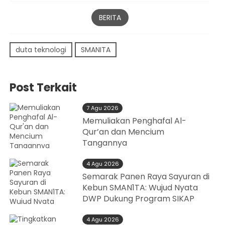
BERITA
duta teknologi
SMANITA
Post Terkait
7 Agu 2026
Memuliakan Penghafal Al-
Qur’an dan Mencium
Tangannya
4 Agu 2026
Semarak Panen Raya Sayuran di
Kebun SMAN1TA: Wujud Nyata
DWP Dukung Program SIKAP
4 Agu 2026