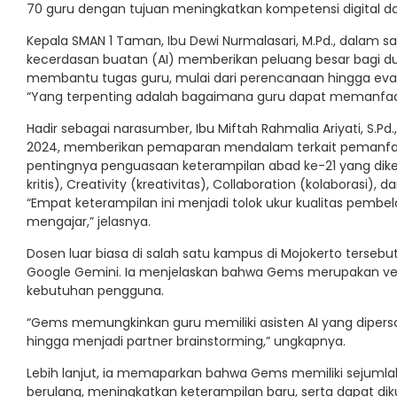
70 guru dengan tujuan meningkatkan kompetensi digital d
Kepala SMAN 1 Taman, Ibu Dewi Nurmalasari, M.Pd., dal
kecerdasan buatan (AI) memberikan peluang besar bagi dun
membantu tugas guru, mulai dari perencanaan hingga eval
“Yang terpenting adalah bagaimana guru dapat memanfaatk
Hadir sebagai narasumber, Ibu Miftah Rahmalia Ariyati, S.
2024, memberikan pemaparan mendalam terkait pemanfaat
pentingnya penguasaan keterampilan abad ke-21 yang dikena
kritis), Creativity (kreativitas), Collaboration (kolaborasi
“Empat keterampilan ini menjadi tolok ukur kualitas pembela
mengajar,” jelasnya.
Dosen luar biasa di salah satu kampus di Mojokerto terse
Google Gemini. Ia menjelaskan bahwa Gems merupakan versi
kebutuhan pengguna.
“Gems memungkinkan guru memiliki asisten AI yang diperso
hingga menjadi partner brainstorming,” ungkapnya.
Lebih lanjut, ia memaparkan bahwa Gems memiliki sejum
berulang, meningkatkan keterampilan baru, serta dapat diku