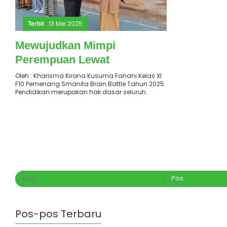
: 13 Mei 2025
Terbit
Mewujudkan Mimpi
Perempuan Lewat
Pendidikan Inklusif dan
Oleh : Kharisma Kirana Kusuma Fanani Kelas XI
F10 Pemenang Smanita Brain Battle Tahun 2025
Berkeadilan
Pendidikan merupakan hak dasar seluruh..
Pos-pos Terbaru