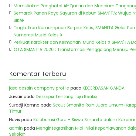
Memuliakan Penghafal Al-Qur’an dan Mencium Tangann
Semarak Panen Raya Sayuran di Kebun SMAN1TA: Wujud 
SIKAP
Tingkatkan Kemampuan Berpikir Kritis, SMAN1TA Gelar Pem
Numerasi Murid Kelas X
Perkuat Karakter dan Keimanan, Murid Kelas X SMAN1TA 
OTA SMAN1TA 2026 : Transformasi Penggalang Menuju P
Komentar Terbaru
jasa desain company profile
pada
KECERDASAN GANDA
Juwair
pada
Deskripsi Tentang Laju Reaksi
Suradji Kamno
pada
Scout Smanita Raih Juara Umum Harapa
Timur
Navis
pada
Kolaborasi Guru – Siswa Smanita dalam Kukenan
admin
pada
Mengintegrasikan Nilai-Nilai Kepahlawanan dala
Sekolah