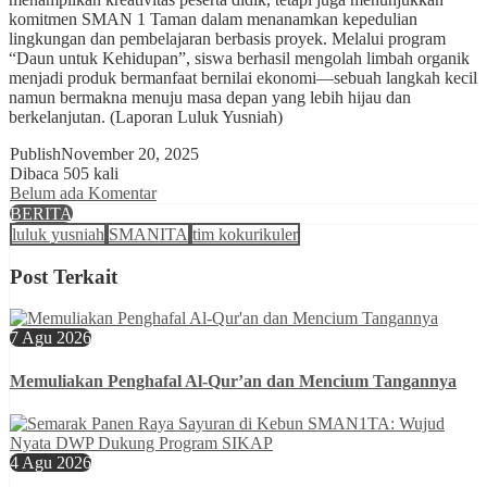
komitmen SMAN 1 Taman dalam menanamkan kepedulian
lingkungan dan pembelajaran berbasis proyek. Melalui program
“Daun untuk Kehidupan”, siswa berhasil mengolah limbah organik
menjadi produk bermanfaat bernilai ekonomi—sebuah langkah kecil
namun bermakna menuju masa depan yang lebih hijau dan
berkelanjutan. (Laporan Luluk Yusniah)
Publish
November 20, 2025
Dibaca 505 kali
Belum ada Komentar
BERITA
luluk yusniah
SMANITA
tim kokurikuler
Post Terkait
7 Agu 2026
Memuliakan Penghafal Al-Qur’an dan Mencium Tangannya
4 Agu 2026