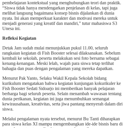
pembelajaran kontekstual yang menghubungkan teori dan praktik.
“Siswa tidak hanya mendengarkan penjelasan di kelas, tapi juga
melihat langsung bagaimana konsep bisnis dijalankan di dunia
nyata. Ini akan memperkuat karakter dan motivasi mereka untuk
menjadi generasi yang kreatif dan mandiri,” tutur mahasiswa S3
Unesa ini.
Refleksi Kegiatan
Detak Jam sudah mulai menunjukkan pukul 11.00, seluruh
rangkaian kegiatan di Fish Booster selesai dilaksanakan. Sebelum
kembali ke sekolah, peserta melakukan sesi foto bersama sebagai
kenang-kenangan. Meski lelah, wajah para siswa tetap terlihat
bahagia dan puas dengan pengalaman yang mereka dapatkan.
Menurut Pak Yanto, Selaku Wakil Kepala Sekolah bidang
kurikulum mengatakan bahwa kegiatan kunjungan kokurikuler ke
Fish Booster Sedati Sidoarjo ini memberikan banyak pelajaran
berharga bagi seluruh peserta. Selain menambah wawasan tentang
dunia perikanan, kegiatan ini juga menumbuhkan semangat
kewirausahaan, kreativitas, serta jiwa pantang menyerah dalam diri
siswa.
Melalui pengalaman nyata tersebut, menurut Bu Tanti diharapkan
para siswa kelas XI mampu mengembangkan ide-ide bisnis baru di