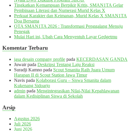
Tingkatkan Kemampuan Berpikir Kritis, SMAN1TA Gelar
Pembinaan Literasi dan Numerasi Murid Kelas X
Perkuat Karakter dan Keimanan, Murid Kelas X SMAN1TA
Doa Bersama
OTA SMAN1TA 2026 : Transformasi Penggalang Menuju
Penegak
Mulai Hari ini, Ubah Cara Menyentuh Layar Gedgetmu
Komentar Terbaru
jasa desain company profile
pada
KECERDASAN GANDA
Juwair
pada
Deskripsi Tentang Laju Reaksi
Suradji Kamno
pada
Scout Smanita Raih Juara Umum
Harapan II di Scout Station Jawa Timur
Navis
pada
Kolaborasi Guru – Siswa Smanita dalam
Kukenang Sidoarjo
admin
pada
Mengintegrasikan Nilai-Nilai Kepahlawanan
dalam Kedisiplinan Siswa di Sekolah
Arsip
Agustus 2026
Juli 2026
Juni 2026