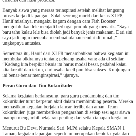
Banyak siswa yang merasa terinspirasi setelah melihat langsung
proses kerja di lapangan. Salah seorang murid dari kelas XI F8,
Hanif misalnya, mengaku kagum dengan cara Fish Booster
mengolah ikan lele menjadi berbagai produk yang menarik. “Saya
baru tahu kalau lele bisa diolah jadi banyak jenis makanan. Dari sini
saya jadi ingin mencoba membuat olahan sendiri di rumah,”
ungkapnya antusias.
Sementara itu, Hanif dari XI F8 menambahkan bahwa kegiatan ini
membuka pikirannya tentang peluang usaha yang ada di sekitar.
“Kadang kita berpikir bisnis itu harus modal besar, padahal kalau
kita kreatif dan tekun, dari usaha kecil pun bisa sukses. Kunjungan
ini benar-benar menginspirasi,” ujarnya.
Peran Guru dan Tim Kokurikuler
Selama kegiatan berlangsung, para guru pendamping dan tim
kokurikuler turut berperan aktif dalam membimbing peserta. Mereka
memastikan kegiatan berjalan lancar, tertib, dan aman. Team
kokurikuler juga memberikan pengarahan di setiap sesi agar siswa
mampu mengambil pelajaran penting dari setiap tahapan kegiatan.
Menurut Bu Dewi Nurmala Sari, M.Pd selaku Kepala SMAN 1
Taman, kegiatan lapangan seperti ini merupakan bentuk nyata dari