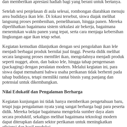
dan memberikan apresiasi hadiah bagi yang berani untuk bertanya.
Setelah sesi penjelasan di aula selesai, rombongan diarahkan menuju
area budidaya ikan lele. Di lokasi tersebut, siswa diajak melihat
langsung proses pembenihan, pemeliharaan, hingga panen. Mereka
diperlihatkan bagaimana sistem sirkulasi air bekerja, bagaimana
menentukan waktu panen yang tepat, serta cara menjaga kebersihan
lingkungan agar ikan tetap sehat.
Kegiatan kemudian dilanjutkan dengan sesi pengolahan ikan lele
menjadi berbagai produk bernilai jual tinggi. Peserta didik melihat
secara langsung proses memfilet ikan, mengolahnya menjadi produk
seperti nugget, abon, dan bakso lele, hingga tahap pengemasan
(packaging) dengan peralatan modern. Melalui kegiatan ini, para
siswa dapat memahami bahwa usaha perikanan tidak berhenti pada
tahap budidaya, tetapi memiliki rantai bisnis yang panjang dan
potensial untuk dikembangkan.
Nilai Edukatif dan Pengalaman Berharga
Kegiatan kunjungan ini tidak hanya memberikan pengetahuan baru,
tetapi juga pengalaman nyata yang sangat berharga bagi para peserta
didik. Mereka belajar bagaimana mengelola sumber daya alam
secara produktif, sekaligus melihat bagaimana teknologi modern
dapat diterapkan dalam sektor perikanan untuk meningkatkan
efisiensi dan hasil produksi.