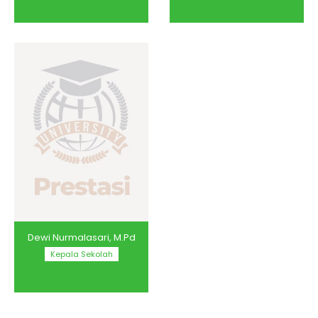
Dewi Nurmalasari, M.Pd
Kepala Sekolah