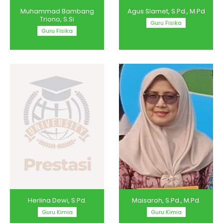
Muhammad Bambang
Agus Slamet, S.Pd., M.Pd
Triono, S.Si
Guru Fisika
Guru Fisika
Maisaroh, S.Pd., M.Pd.
Herlina Dewi, S.Pd.
Guru Kimia
Guru Kimia