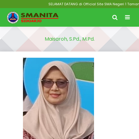
SELAMAT DATANG di Official Site SMA Negeri 1 Taman S
Maisaroh, S.Pd., M.Pd.