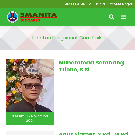
SELAMAT DATANG di Official Site SMA Negeri 1
Jabatan Fungsional:
Guru Fisika
Muhammad Bambang
Triono, S.Si
Terbit
: 27 November
2024
Agus Slamet, S.Pd., M.Pd