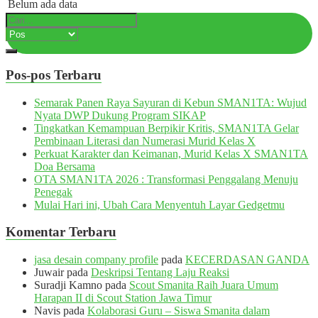
Belum ada data
Pos-pos Terbaru
Semarak Panen Raya Sayuran di Kebun SMAN1TA: Wujud
Nyata DWP Dukung Program SIKAP
Tingkatkan Kemampuan Berpikir Kritis, SMAN1TA Gelar
Pembinaan Literasi dan Numerasi Murid Kelas X
Perkuat Karakter dan Keimanan, Murid Kelas X SMAN1TA
Doa Bersama
OTA SMAN1TA 2026 : Transformasi Penggalang Menuju
Penegak
Mulai Hari ini, Ubah Cara Menyentuh Layar Gedgetmu
Komentar Terbaru
jasa desain company profile
pada
KECERDASAN GANDA
Juwair
pada
Deskripsi Tentang Laju Reaksi
Suradji Kamno
pada
Scout Smanita Raih Juara Umum
Harapan II di Scout Station Jawa Timur
Navis
pada
Kolaborasi Guru – Siswa Smanita dalam