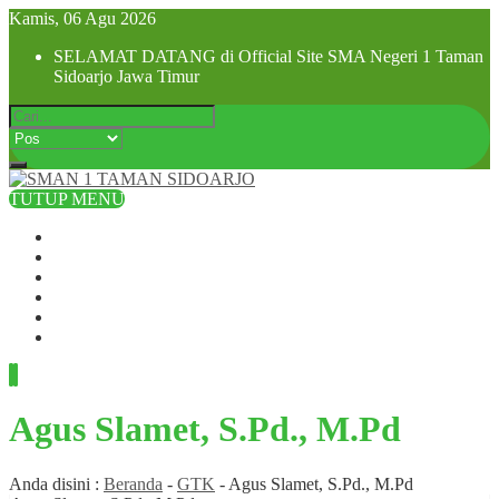
Kamis, 06 Agu 2026
SELAMAT DATANG di Official Site SMA Negeri 1 Taman
Sidoarjo Jawa Timur
TUTUP MENU
Beranda
Profil Sekolah
Visi dan Misi
SPMB 2025
Pra MPLS dan MPLS 2025
Hubungi Kami
Agus Slamet, S.Pd., M.Pd
Anda disini :
Beranda
-
GTK
-
Agus Slamet, S.Pd., M.Pd