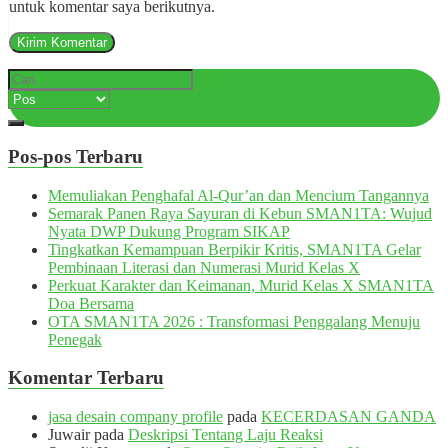
untuk komentar saya berikutnya.
Pos-pos Terbaru
Memuliakan Penghafal Al-Qur’an dan Mencium Tangannya
Semarak Panen Raya Sayuran di Kebun SMAN1TA: Wujud
Nyata DWP Dukung Program SIKAP
Tingkatkan Kemampuan Berpikir Kritis, SMAN1TA Gelar
Pembinaan Literasi dan Numerasi Murid Kelas X
Perkuat Karakter dan Keimanan, Murid Kelas X SMAN1TA
Doa Bersama
OTA SMAN1TA 2026 : Transformasi Penggalang Menuju
Penegak
Komentar Terbaru
jasa desain company profile
pada
KECERDASAN GANDA
Juwair
pada
Deskripsi Tentang Laju Reaksi