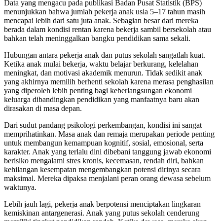
Data yang mengacu pada publikasi Badan Pusat Statistik (BPS)
menunjukkan bahwa jumlah pekerja anak usia 5–17 tahun masih
mencapai lebih dari satu juta anak. Sebagian besar dari mereka
berada dalam kondisi rentan karena bekerja sambil bersekolah atau
bahkan telah meninggalkan bangku pendidikan sama sekali.
Hubungan antara pekerja anak dan putus sekolah sangatlah kuat.
Ketika anak mulai bekerja, waktu belajar berkurang, kelelahan
meningkat, dan motivasi akademik menurun. Tidak sedikit anak
yang akhirnya memilih berhenti sekolah karena merasa penghasilan
yang diperoleh lebih penting bagi keberlangsungan ekonomi
keluarga dibandingkan pendidikan yang manfaatnya baru akan
dirasakan di masa depan.
Dari sudut pandang psikologi perkembangan, kondisi ini sangat
memprihatinkan. Masa anak dan remaja merupakan periode penting
untuk membangun kemampuan kognitif, sosial, emosional, serta
karakter. Anak yang terlalu dini dibebani tanggung jawab ekonomi
berisiko mengalami stres kronis, kecemasan, rendah diri, bahkan
kehilangan kesempatan mengembangkan potensi dirinya secara
maksimal. Mereka dipaksa menjalani peran orang dewasa sebelum
waktunya.
Lebih jauh lagi, pekerja anak berpotensi menciptakan lingkaran
kemiskinan antargenerasi. Anak yang putus sekolah cenderung