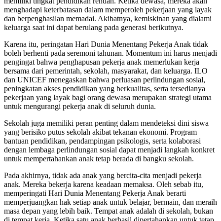
memiliki tingkat pendidikan rendah. Ketika dewasa, mereka akan
menghadapi keterbatasan dalam memperoleh pekerjaan yang layak
dan berpenghasilan memadai. Akibatnya, kemiskinan yang dialami
keluarga saat ini dapat berulang pada generasi berikutnya.
Karena itu, peringatan Hari Dunia Menentang Pekerja Anak tidak
boleh berhenti pada seremoni tahunan. Momentum ini harus menjadi
pengingat bahwa penghapusan pekerja anak memerlukan kerja
bersama dari pemerintah, sekolah, masyarakat, dan keluarga. ILO
dan UNICEF menegaskan bahwa perluasan perlindungan sosial,
peningkatan akses pendidikan yang berkualitas, serta tersedianya
pekerjaan yang layak bagi orang dewasa merupakan strategi utama
untuk mengurangi pekerja anak di seluruh dunia.
Sekolah juga memiliki peran penting dalam mendeteksi dini siswa
yang berisiko putus sekolah akibat tekanan ekonomi. Program
bantuan pendidikan, pendampingan psikologis, serta kolaborasi
dengan lembaga perlindungan sosial dapat menjadi langkah konkret
untuk mempertahankan anak tetap berada di bangku sekolah.
Pada akhirnya, tidak ada anak yang bercita-cita menjadi pekerja
anak. Mereka bekerja karena keadaan memaksa. Oleh sebab itu,
memperingati Hari Dunia Menentang Pekerja Anak berarti
memperjuangkan hak setiap anak untuk belajar, bermain, dan meraih
masa depan yang lebih baik. Tempat anak adalah di sekolah, bukan
di tempat kerja. Ketika satu anak berhasil dipertahankan untuk tetap