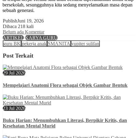
bersekolah, sesungguhnya kita sedang menyelamatkan masa depan
sebuah generasi.
Publish
Juni 19, 2026
Dibaca 218 kali
Belum ada Komentar
ARTIKEL
KARYA GURU
guru BK
pekerja anak
SMANITA
yupiter sulifan
Post Terkait
29 Jul 2026
Mempelajari Anatomi Flora sebagai Objek Gambar Bentuk
23 Jul 2026
Buku Harian: Menumbuhkan Literasi, Berpikir Kritis, dan
Kesehatan Mental Murid