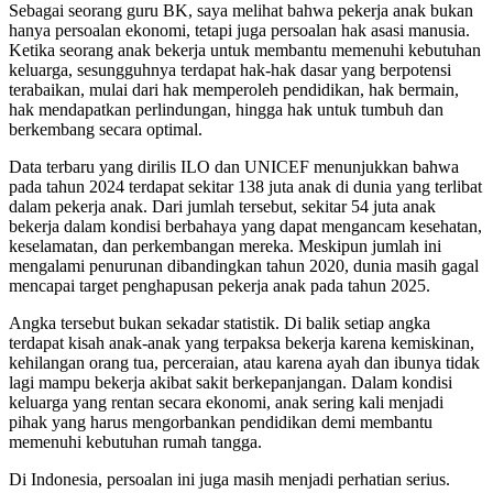
Sebagai seorang guru BK, saya melihat bahwa pekerja anak bukan
hanya persoalan ekonomi, tetapi juga persoalan hak asasi manusia.
Ketika seorang anak bekerja untuk membantu memenuhi kebutuhan
keluarga, sesungguhnya terdapat hak-hak dasar yang berpotensi
terabaikan, mulai dari hak memperoleh pendidikan, hak bermain,
hak mendapatkan perlindungan, hingga hak untuk tumbuh dan
berkembang secara optimal.
Data terbaru yang dirilis ILO dan UNICEF menunjukkan bahwa
pada tahun 2024 terdapat sekitar 138 juta anak di dunia yang terlibat
dalam pekerja anak. Dari jumlah tersebut, sekitar 54 juta anak
bekerja dalam kondisi berbahaya yang dapat mengancam kesehatan,
keselamatan, dan perkembangan mereka. Meskipun jumlah ini
mengalami penurunan dibandingkan tahun 2020, dunia masih gagal
mencapai target penghapusan pekerja anak pada tahun 2025.
Angka tersebut bukan sekadar statistik. Di balik setiap angka
terdapat kisah anak-anak yang terpaksa bekerja karena kemiskinan,
kehilangan orang tua, perceraian, atau karena ayah dan ibunya tidak
lagi mampu bekerja akibat sakit berkepanjangan. Dalam kondisi
keluarga yang rentan secara ekonomi, anak sering kali menjadi
pihak yang harus mengorbankan pendidikan demi membantu
memenuhi kebutuhan rumah tangga.
Di Indonesia, persoalan ini juga masih menjadi perhatian serius.