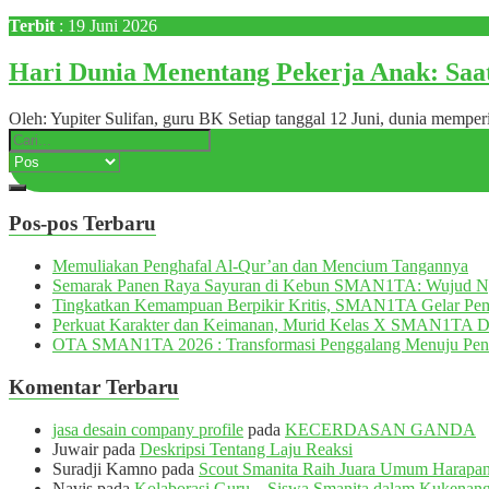
Terbit
: 19 Juni 2026
Hari Dunia Menentang Pekerja Anak: Sa
Oleh: Yupiter Sulifan, guru BK Setiap tanggal 12 Juni, dunia mempe
Pos-pos Terbaru
Memuliakan Penghafal Al-Qur’an dan Mencium Tangannya
Semarak Panen Raya Sayuran di Kebun SMAN1TA: Wujud 
Tingkatkan Kemampuan Berpikir Kritis, SMAN1TA Gelar Pemb
Perkuat Karakter dan Keimanan, Murid Kelas X SMAN1TA 
OTA SMAN1TA 2026 : Transformasi Penggalang Menuju Pen
Komentar Terbaru
jasa desain company profile
pada
KECERDASAN GANDA
Juwair
pada
Deskripsi Tentang Laju Reaksi
Suradji Kamno
pada
Scout Smanita Raih Juara Umum Harapan 
Navis
pada
Kolaborasi Guru – Siswa Smanita dalam Kukenang