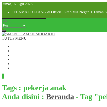
Jumat, 07 Agu 2026
SELAMAT DATANG di Official Site SMA Negeri 1 Taman Si
TUTUP MENU
Beranda
Profil Sekolah
Visi dan Misi
SPMB 2025
Pra MPLS dan MPLS 2025
Hubungi Kami
Tags : pekerja anak
Anda disini :
Beranda
-
Tag "pe