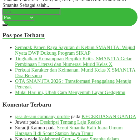
Smanita Sebagai salah..
Pos-pos Terbaru
Semarak Panen Raya Sayuran di Kebun SMAN1TA: Wujud
Nyata DWP Dukung Program SIKAP
Tingkatkan Kemampuan Berpikir Kritis, SMAN1TA Gelar
Pembinaan Literasi dan Numerasi Murid Kelas X
Perkuat Karakter dan Keimanan, Murid Kelas X SMAN1TA
Doa Bersama
OTA SMAN1TA 2026 : Transformasi Penggalang Menuju
Penegak
Mulai Hari ini, Ubah Cara Menyentuh Layar Gedgetmu
Komentar Terbaru
jasa desain company profile
pada
KECERDASAN GANDA
Juwair
pada
Deskripsi Tentang Laju Reaksi
Suradji Kamno
pada
Scout Smanita Raih Juara Umum
Harapan II di Scout Station Jawa Timur
Navis
pada
Kolaborasi Guru – Siswa Smanita dalam