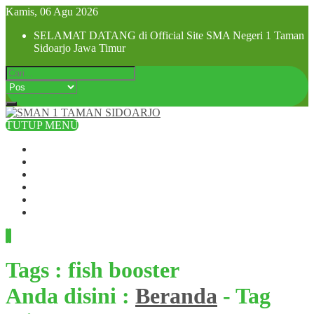
Kamis, 06 Agu 2026
SELAMAT DATANG di Official Site SMA Negeri 1 Taman
Sidoarjo Jawa Timur
TUTUP MENU
Beranda
Profil Sekolah
Visi dan Misi
SPMB 2025
Pra MPLS dan MPLS 2025
Hubungi Kami
Tags : fish booster
Anda disini :
Beranda
-
Tag