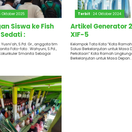
5 Oktober 2025
Terbit
: 24 Oktober 2024
an Siswa ke Fish
Artikel Generator 
Sedati :
XIF-5
uhkan Jiwa
 Yusni’ah, S.Pd. Gr., anggota tim
Kelompok Tata Kota “Kota Ramah
anita Foto-foto : Wahyuni, S.Pd.,
Solusi Berkelanjutan untuk Masa
eneur Melalui
 Kokurikuler Smanita Sebagai
Perkotaan” Kota Ramah Lingkunga
ajaran Budidaya
Berkelanjutan untuk Masa Depan..
golahan Ikan