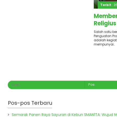
Terbit
: 2
Memben
Religiu
Jumat R
Salah satu ben
Penguatan Prof
adalah kegiata
mempunyai..
Pos-pos Terbaru
Semarak Panen Raya Sayuran di Kebun SMAN1TA: Wujud 