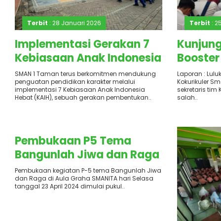
Terbit
: 28 Januari 2026
Terbit
: 2
Implementasi Gerakan 7
Kunjung
Kebiasaan Anak Indonesia
Booster 
Hebat di Smanita
Menumb
SMAN 1 Taman terus berkomitmen mendukung
Laporan : Luluk
penguatan pendidikan karakter melalui
Kokurikuler Sm
Entrepr
implementasi 7 Kebiasaan Anak Indonesia
sekretaris tim
Pembel
Hebat (KAIH), sebuah gerakan pembentukan..
salah..
dan Pen
Terbit
: 23 April 2024
Pembukaan P5 Tema
Bangunlah Jiwa dan Raga
Pembukaan kegiatan P-5 tema Bangunlah Jiwa
dan Raga di Aula Graha SMANITA hari Selasa
tanggal 23 April 2024 dimulai pukul..