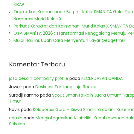
SIKAP
Tingkatkan Kemampuan Berpikir Kritis, SMAN1TA Gelar Pem
Numerasi Murid Kelas X
Perkuat Karakter dan Keimanan, Murid Kelas X SMAN1TA 
OTA SMAN1TA 2026 : Transformasi Penggalang Menuju P
Mulai Hari ini, Ubah Cara Menyentuh Layar Gedgetmu
Komentar Terbaru
jasa desain company profile
pada
KECERDASAN GANDA
Juwair
pada
Deskripsi Tentang Laju Reaksi
Suradji Kamno
pada
Scout Smanita Raih Juara Umum Harapa
Timur
Navis
pada
Kolaborasi Guru – Siswa Smanita dalam Kukenan
admin
pada
Mengintegrasikan Nilai-Nilai Kepahlawanan dala
Sekolah