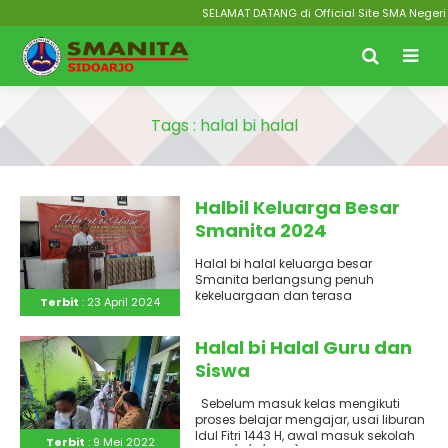
SELAMAT DATANG di Official Site SMA Negeri 
Tags : halal bi halal
Halbil Keluarga Besar
Smanita 2024
Halal bi halal keluarga besar
Smanita berlangsung penuh
kekeluargaan dan terasa
Terbit
: 23 April 2024
kebersamaannya, Kamis, 18 April
2024 di gedung pertemuan Ki..
Halal bi Halal Guru dan
Siswa
Sebelum masuk kelas mengikuti
proses belajar mengajar, usai liburan
Idul Fitri 1443 H, awal masuk sekolah
Terbit
: 9 Mei 2022