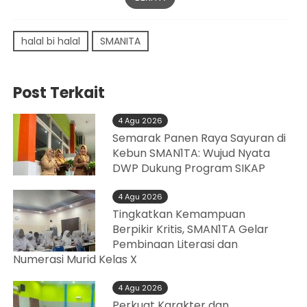
halal bi halal
SMANITA
Post Terkait
4 Agu 2026
Semarak Panen Raya Sayuran di
Kebun SMAN1TA: Wujud Nyata
DWP Dukung Program SIKAP
4 Agu 2026
Tingkatkan Kemampuan
Berpikir Kritis, SMAN1TA Gelar
Pembinaan Literasi dan
Numerasi Murid Kelas X
4 Agu 2026
Perkuat Karakter dan