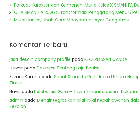
Perkuat Karakter dan Keimanan, Murid Kelas X SMAN1TA 
OTA SMAN1TA 2026 : Transformasi Penggalang Menuju P
Mulai Hari ini, Ubah Cara Menyentuh Layar Gedgetmu
Komentar Terbaru
jasa desain company profile
pada
KECERDASAN GANDA
Juwair
pada
Deskripsi Tentang Laju Reaksi
Suradji Kamno
pada
Scout Smanita Raih Juara Umum Harapa
Timur
Navis
pada
Kolaborasi Guru – Siswa Smanita dalam Kukenan
admin
pada
Mengintegrasikan Nilai-Nilai Kepahlawanan dala
Sekolah