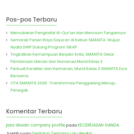
Pos-pos Terbaru
Memuliakan Penghafal Al-Qur’an dan Mencium Tangannya
Semarak Panen Raya Sayuran di Kebun SMAN1TA: Wujud
Nyata DWP Dukung Program SIKAP
Tingkatkan Kemampuan Berpikir Kritis, SMAN1TA Gelar
Pembinaan Literasi dan Numerasi Murid Kelas X
Perkuat Karakter dan Keimanan, Murid Kelas X SMAN1TA Doa
Bersama
OTA SMAN1TA 2026 : Transformasi Penggalang Menuju
Penegak
Komentar Terbaru
jasa desain company profile
KECERDASAN GANDA
pada
Juwair
Deskripsi Tentang Laju Reaksi
pada