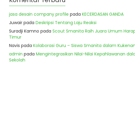
Komentar Terbaru
jasa desain company profile
pada
KECERDASAN GANDA
Juwair
pada
Deskripsi Tentang Laju Reaksi
Suradji Kamno
pada
Scout Smanita Raih Juara Umum Harapa
Timur
Navis
pada
Kolaborasi Guru – Siswa Smanita dalam Kukenan
admin
pada
Mengintegrasikan Nilai-Nilai Kepahlawanan dala
Sekolah