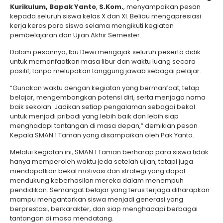
Kurikulum, Bapak Yanto
,
S.Kom.
, menyampaikan pesan
kepada seluruh siswa kelas X dan XI. Beliau mengapresiasi
kerja keras para siswa selama mengikuti kegiatan
pembelajaran dan Ujian Akhir Semester.
Dalam pesannya, Ibu Dewi mengajak seluruh peserta didik
untuk memanfaatkan masa libur dan waktu luang secara
positif, tanpa melupakan tanggung jawab sebagai pelajar.
“Gunakan waktu dengan kegiatan yang bermanfaat, tetap
belajar, mengembangkan potensi diri, serta menjaga nama
baik sekolah. Jadikan setiap pengalaman sebagai bekal
untuk menjadi pribadi yang lebih baik dan lebih siap
menghadapi tantangan di masa depan,” demikian pesan
Kepala SMAN 1 Taman yang disampaikan oleh Pak Yanto.
Melalui kegiatan ini, SMAN 1 Taman berharap para siswa tidak
hanya memperoleh waktu jeda setelah ujian, tetapi juga
mendapatkan bekal motivasi dan strategi yang dapat
mendukung keberhasilan mereka dalam menempuh
pendidikan. Semangat belajar yang terus terjaga diharapkan
mampu mengantarkan siswa menjadi generasi yang
berprestasi, berkarakter, dan siap menghadapi berbagai
tantangan di masa mendatang.