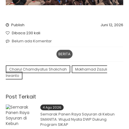
Publish
Juni 12, 2026
Dibaca 230 kali
Belum ada Komentar
BERITA
Choirul Chamdiyatus Sholichah
Mokhamad Zazuli
Irwanto
Post Terkait
4 Agu 2026
Semarak Panen Raya Sayuran di Kebun
SMAN1TA: Wujud Nyata DWP Dukung
Program SIKAP