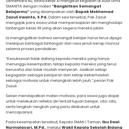
Sementara itu, siswa kelas XI mengikuti kegiatan di Aula Grha
SMANITA dengan materi
“Bangkitkan Semangat
Belajarmu”
yang disampaikan oleh
Bapak Mokhamad
Zazuli Irwanto, S.Pd.
Dalam sesi tersebut, Pak Zazuli
mengajak para siswa untuk mempersiapkan diri menghadapi
tantangan kelas XII yang akan segera mereka jalani.
Ia mengingatkan bahwa semangat belajar harus terus dijaga
meskipun berbagai tantangan dan rasa jenuh kerap muncul
selama proses pendidikan.
“Kesuksesan tidak datang kepada mereka yang hanya
menunggu kesempatan, tetapi kepada mereka yang terus
berusaha dan tidak mudah menyerah. Jadikan setiap
kegagalan sebagai pelajaran dan setiap keberhasilan
sebagai motivasi untuk melangkah lebih jauh,” pesan Pak
Zazuli.
Selain mendapatkan materi motivasi, para siswa juga diajak
untuk melakukan refleksi diri terkait tujuan belajar, cita-cita,
serta langkah-langkah yang perlu dilakukan untuk
mencapainya.
Pada kesempatan tersebut, Kepala SMAN 1 Taman,
Ibu
Dewi
Nurmalasari, M.Pd.
, melalui
Wakil Kepala Sekolah Bidang