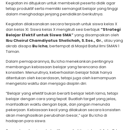
Kegiatan ini ditujukan untuk membekali peserta didik agar
tetap produktif serta memiliki semangat belajar yang tinggi
dalam menghadapi jenjang pendidikan berikutnya.
Kegiatan dilaksanakan secara terpisah untuk siswa kelas X
dan kelas XI. Siswa kelas X mengikuti sesi bertajuk
“Strategi
Belajar Efektif untuk Siswa SMA”
yang disampaikan oleh
Ibu Choirul Chamdiyatus Sholichah, S.Sos., Gr.
, atau yang
akrab disapa
Bu Icha
, bertempat di Masjid Baitul Ilmi SMAN 1
Taman.
Dalam pemaparannya, Bu Icha menekankan pentingnya
membangun kebiasaan belajar yang terencana dan
konsisten. Menurutnya, keberhasilan belajar tidak hanya
ditentukan oleh kecerdasan, tetapi juga oleh kemampuan
mengelola waktu dan menjaga disiplin diri.
“Belajar yang efektif bukan berarti belajar lebih lama, tetapi
belajar dengan cara yang tepat. Buatlah target yang jelas,
manfaatkan waktu dengan bijak, dan jangan menunda
pekerjaan. Kebiasaan kecil yang dilakukan secara konsisten
akan menghasilkan perubahan besar,” ujar Bu Icha di
hadapan para siswa.