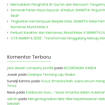
Memuliakan Penghafal Al-Qur’an dan Mencium Tangann
Semarak Panen Raya Sayuran di Kebun SMAN1TA: Wujud 
SIKAP
Tingkatkan Kemampuan Berpikir Kritis, SMAN1TA Gelar Pem
Numerasi Murid Kelas X
Perkuat Karakter dan Keimanan, Murid Kelas X SMAN1TA 
OTA SMAN1TA 2026 : Transformasi Penggalang Menuju P
Komentar Terbaru
jasa desain company profile
pada
KECERDASAN GANDA
Juwair
pada
Deskripsi Tentang Laju Reaksi
Suradji Kamno
pada
Scout Smanita Raih Juara Umum Harapa
Timur
Navis
pada
Kolaborasi Guru – Siswa Smanita dalam Kukenan
admin
pada
Mengintegrasikan Nilai-Nilai Kepahlawanan dala
Sekolah