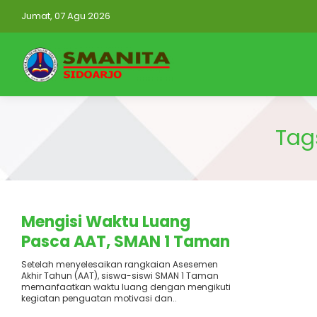
Jumat, 07 Agu 2026
Tag
Terbit
: 12 Juni 2026
Mengisi Waktu Luang
Pasca AAT, SMAN 1 Taman
Gelar Motivasi Belajar
Setelah menyelesaikan rangkaian Asesemen
Akhir Tahun (AAT), siswa-siswi SMAN 1 Taman
bagi Siswa Kelas X dan XI
memanfaatkan waktu luang dengan mengikuti
kegiatan penguatan motivasi dan..