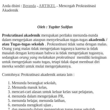
Anda disini :
Beranda
-
ARTIKEL
-
Mencegah Prokrastinasi
Akademik
Oleh : Yupiter Sulifan
Prokratinasi akademik
merupakan perilaku menunda-nunda
dalam mengerjakan ataupun menyelesaikan tugas-tugas
akademik /
atau Tugas-tugas sekolah
. Prokrastinasi tidak sama dengan malas.
Orang yang malas tidak mengerjakan tugasnya karena ia tidak
masalah dengan kenyataan bahwa ia tidak mengerjakan tugasnya,
sedangkan
orang yang melakukan prokratinasi
memiliki keinginan
untuk mengerjakan suatu tugas, tetapi tidak dapat membuat diri
mereka sendiri untuk mulai mengerjakannya.
Contohnya: Prokratinasi akademik antara lain :
Menunda berangkat sekolah,
Menunda masuk kelas,
mencari-cari alasan untuk keluar kelas saat pelajaran,
menunda dalam mengerjakan PR,
menunda belajar, menunda latihan,
menunda mengikuti ujian ,
dan menunda dalam mengerjakan tugas-tugas sekolah