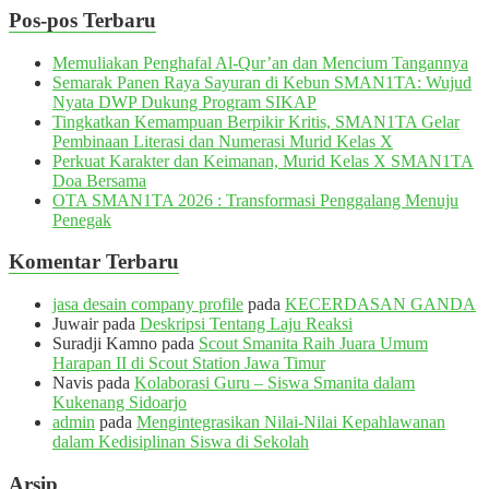
Pos-pos Terbaru
Memuliakan Penghafal Al-Qur’an dan Mencium Tangannya
Semarak Panen Raya Sayuran di Kebun SMAN1TA: Wujud
Nyata DWP Dukung Program SIKAP
Tingkatkan Kemampuan Berpikir Kritis, SMAN1TA Gelar
Pembinaan Literasi dan Numerasi Murid Kelas X
Perkuat Karakter dan Keimanan, Murid Kelas X SMAN1TA
Doa Bersama
OTA SMAN1TA 2026 : Transformasi Penggalang Menuju
Penegak
Komentar Terbaru
jasa desain company profile
pada
KECERDASAN GANDA
Juwair
pada
Deskripsi Tentang Laju Reaksi
Suradji Kamno
pada
Scout Smanita Raih Juara Umum
Harapan II di Scout Station Jawa Timur
Navis
pada
Kolaborasi Guru – Siswa Smanita dalam
Kukenang Sidoarjo
admin
pada
Mengintegrasikan Nilai-Nilai Kepahlawanan
dalam Kedisiplinan Siswa di Sekolah
Arsip