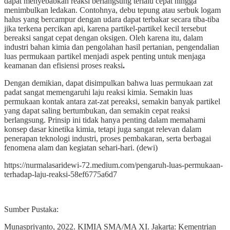
dapat menyebabkan reaksi berlangsung terlalu cepat hingga
menimbulkan ledakan. Contohnya, debu tepung atau serbuk logam
halus yang bercampur dengan udara dapat terbakar secara tiba-tiba
jika terkena percikan api, karena partikel-partikel kecil tersebut
bereaksi sangat cepat dengan oksigen. Oleh karena itu, dalam
industri bahan kimia dan pengolahan hasil pertanian, pengendalian
luas permukaan partikel menjadi aspek penting untuk menjaga
keamanan dan efisiensi proses reaksi
.
Dengan demikian, dapat disimpulkan bahwa luas permukaan zat
padat sangat memengaruhi laju reaksi kimia. Semakin luas
permukaan kontak antara zat-zat pereaksi, semakin banyak partikel
yang dapat saling bertumbukan, dan semakin cepat reaksi
berlangsung. Prinsip ini tidak hanya penting dalam memahami
konsep dasar kinetika kimia, tetapi juga sangat relevan dalam
penerapan teknologi industri, proses pembakaran, serta berbagai
fenomena alam dan kegiatan sehari-hari. (dewi)
https://nurmalasaridewi-72.medium.com/pengaruh-luas-permukaan-
terhadap-laju-reaksi-58ef6775a6d7
Sumber Pustaka:
Munaspriyanto, 2022. KIMIA SMA/MA XI. Jakarta: Kementrian