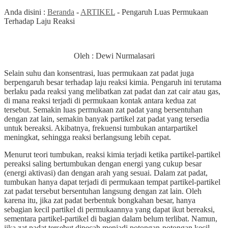
Anda disini :
Beranda
-
ARTIKEL
-
Pengaruh Luas Permukaan
Terhadap Laju Reaksi
Oleh : Dewi Nurmalasari
Selain suhu dan konsentrasi, luas permukaan zat padat juga
berpengaruh besar terhadap laju reaksi kimia. Pengaruh ini terutama
berlaku pada reaksi yang melibatkan zat padat dan zat cair atau gas,
di mana reaksi terjadi di permukaan kontak antara kedua zat
tersebut. Semakin luas permukaan zat padat yang bersentuhan
dengan zat lain, semakin banyak partikel zat padat yang tersedia
untuk bereaksi. Akibatnya, frekuensi tumbukan antarpartikel
meningkat, sehingga reaksi berlangsung lebih cepat.
Menurut teori tumbukan, reaksi kimia terjadi ketika partikel-partikel
pereaksi saling bertumbukan dengan energi yang cukup besar
(energi aktivasi) dan dengan arah yang sesuai. Dalam zat padat,
tumbukan hanya dapat terjadi di permukaan tempat partikel-partikel
zat padat tersebut bersentuhan langsung dengan zat lain. Oleh
karena itu, jika zat padat berbentuk bongkahan besar, hanya
sebagian kecil partikel di permukaannya yang dapat ikut bereaksi,
sementara partikel-partikel di bagian dalam belum terlibat. Namun,
jika zat padat tersebut dipecah menjadi potongan-potongan kecil