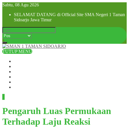
Sabtu, 08 Agu 2026
SELAMAT DATANG di Official Site SMA Negeri 1 Taman
Sidoarjo Jawa Timur
TUTUP MENU
Beranda
Profil Sekolah
Visi dan Misi
SPMB 2025
Pra MPLS dan MPLS 2025
Hubungi Kami
Pengaruh Luas Permukaan
Terhadap Laju Reaksi