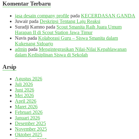
Komentar Terbaru
jasa desain company profile
pada
KECERDASAN GANDA
Juwair
pada
Deskripsi Tentang Laju Reaksi
Suradji Kamno
pada
Scout Smanita Raih Juara Umum
Harapan II di Scout Station Jawa Timur
Navis
pada
Kolaborasi Guru – Siswa Smanita dalam
Kukenang Sidoarjo
admin
pada
Mengintegrasikan Nilai-Nilai Kepahlawanan
dalam Kedisiplinan Siswa di Sekolah
Arsip
Agustus 2026
Juli 2026
Juni 2026
Mei 2026
April 2026
Maret 2026
Februari 2026
Januari 2026
Desember 2025
November 2025
Oktober 2025