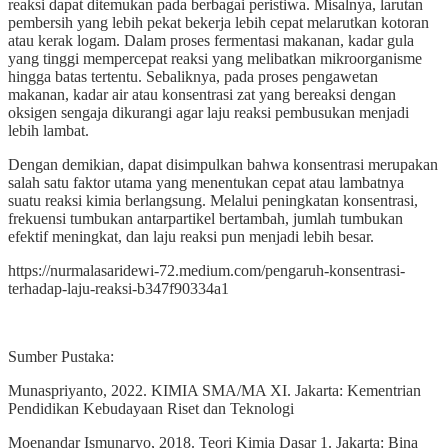
reaksi dapat ditemukan pada berbagai peristiwa. Misalnya, larutan
pembersih yang lebih pekat bekerja lebih cepat melarutkan kotoran
atau kerak logam. Dalam proses fermentasi makanan, kadar gula
yang tinggi mempercepat reaksi yang melibatkan mikroorganisme
hingga batas tertentu. Sebaliknya, pada proses pengawetan
makanan, kadar air atau konsentrasi zat yang bereaksi dengan
oksigen sengaja dikurangi agar laju reaksi pembusukan menjadi
lebih lambat.
Dengan demikian, dapat disimpulkan bahwa konsentrasi merupakan
salah satu faktor utama yang menentukan cepat atau lambatnya
suatu reaksi kimia berlangsung. Melalui peningkatan konsentrasi,
frekuensi tumbukan antarpartikel bertambah, jumlah tumbukan
efektif meningkat, dan laju reaksi pun menjadi lebih besar.
https://nurmalasaridewi-72.medium.com/pengaruh-konsentrasi-
terhadap-laju-reaksi-b347f90334a1
Sumber Pustaka:
Munaspriyanto, 2022. KIMIA SMA/MA XI. Jakarta: Kementrian
Pendidikan Kebudayaan Riset dan Teknologi
Moenandar Ismunaryo, 2018. Teori Kimia Dasar 1. Jakarta: Bina