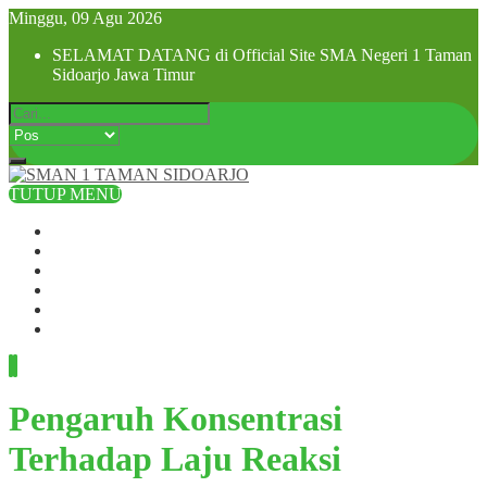
Minggu, 09 Agu 2026
SELAMAT DATANG di Official Site SMA Negeri 1 Taman
Sidoarjo Jawa Timur
TUTUP MENU
Beranda
Profil Sekolah
Visi dan Misi
SPMB 2025
Pra MPLS dan MPLS 2025
Hubungi Kami
Pengaruh Konsentrasi
Terhadap Laju Reaksi