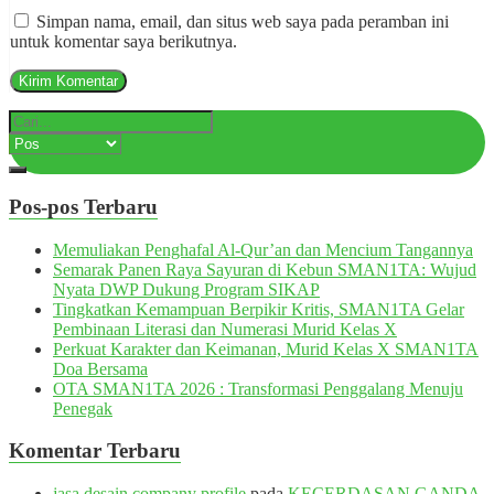
Simpan nama, email, dan situs web saya pada peramban ini
untuk komentar saya berikutnya.
Pos-pos Terbaru
Memuliakan Penghafal Al-Qur’an dan Mencium Tangannya
Semarak Panen Raya Sayuran di Kebun SMAN1TA: Wujud
Nyata DWP Dukung Program SIKAP
Tingkatkan Kemampuan Berpikir Kritis, SMAN1TA Gelar
Pembinaan Literasi dan Numerasi Murid Kelas X
Perkuat Karakter dan Keimanan, Murid Kelas X SMAN1TA
Doa Bersama
OTA SMAN1TA 2026 : Transformasi Penggalang Menuju
Penegak
Komentar Terbaru
jasa desain company profile
pada
KECERDASAN GANDA