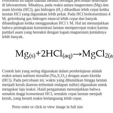
Fenomena ini dapat diamati melalui berbagai percobaan sederhana
di laboratorium. Misalnya, pada reaksi antara magnesium (Mg) dan
asam klorida (HCl), gas hidrogen (H₂) dihasilkan lebih cepat ketika
larutan HCl yang digunakan lebih pekat. Pada HCl berkonsentrasi 4
M, gelembung gas hidrogen muncul lebih cepat dan banyak
dibandingkan ketika menggunakan HCl 1 M. Hal ini menunjukkan
bahwa peningkatan konsentrasi larutan mempercepat reaksi karena
partikel asam yang bereaksi dengan logam magnesium jumlahnya
lebih banyak.
Contoh lain yang sering digunakan dalam pembelajaran adalah
reaksi antara natrium tiosulfat (Na₂S₂O₃) dengan asam klorida
(HCl). Pada percobaan ini, waktu yang dibutuhkan hingga larutan
menjadi keruh (karena terbentuk endapan sulfur) digunakan untuk
mengukur laju reaksi. Hasil pengamatan menunjukkan bahwa
semakin tinggi konsentrasi HCl, semakin cepat larutan menjadi
keruh, yang berarti reaksi berlangsung lebih cepat.
Press enter or click to view image in full size