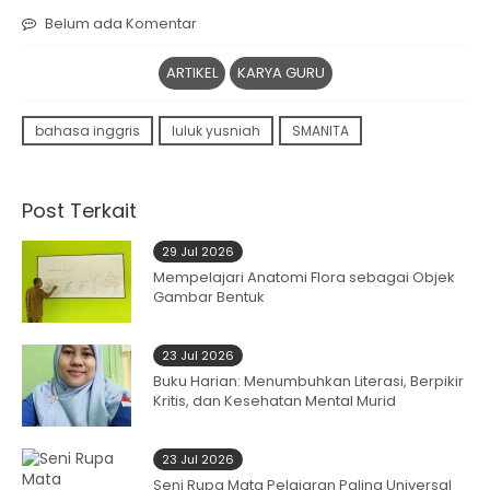
Belum ada Komentar
ARTIKEL
KARYA GURU
bahasa inggris
luluk yusniah
SMANITA
Post Terkait
29 Jul 2026
Mempelajari Anatomi Flora sebagai Objek
Gambar Bentuk
23 Jul 2026
Buku Harian: Menumbuhkan Literasi, Berpikir
Kritis, dan Kesehatan Mental Murid
23 Jul 2026
Seni Rupa Mata Pelajaran Paling Universal