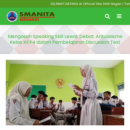
SELAMAT DATANG di Official Site SMA Negeri 1 Taman
Mengasah Speaking Skill Lewat Debat: Antusiasme
Kelas XII F4 dalam Pembelajaran Discussion Text