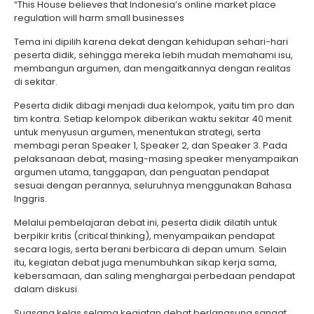
“This House believes that Indonesia’s online market place
regulation will harm small businesses
Tema ini dipilih karena dekat dengan kehidupan sehari-hari
peserta didik, sehingga mereka lebih mudah memahami isu,
membangun argumen, dan mengaitkannya dengan realitas
di sekitar.
Peserta didik dibagi menjadi dua kelompok, yaitu tim pro dan
tim kontra. Setiap kelompok diberikan waktu sekitar 40 menit
untuk menyusun argumen, menentukan strategi, serta
membagi peran Speaker 1, Speaker 2, dan Speaker 3. Pada
pelaksanaan debat, masing-masing speaker menyampaikan
argumen utama, tanggapan, dan penguatan pendapat
sesuai dengan perannya, seluruhnya menggunakan Bahasa
Inggris.
Melalui pembelajaran debat ini, peserta didik dilatih untuk
berpikir kritis (critical thinking), menyampaikan pendapat
secara logis, serta berani berbicara di depan umum. Selain
itu, kegiatan debat juga menumbuhkan sikap kerja sama,
kebersamaan, dan saling menghargai perbedaan pendapat
dalam diskusi.
Suasana kelas selama kegiatan debat berlangsung sangat