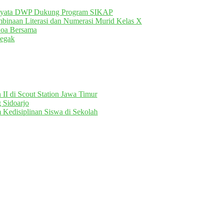
Nyata DWP Dukung Program SIKAP
inaan Literasi dan Numerasi Murid Kelas X
Doa Bersama
egak
II di Scout Station Jawa Timur
 Sidoarjo
 Kedisiplinan Siswa di Sekolah