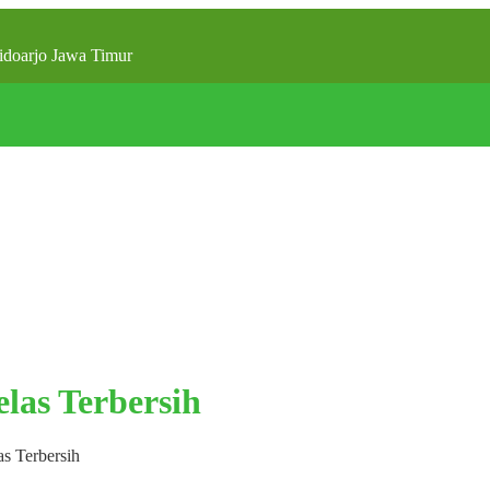
doarjo Jawa Timur
as Terbersih
 Terbersih