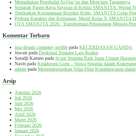
Memuliakan Penghafal Al-Qur’an dan Mencium Tangannya
Semarak Panen Raya Sayuran di Kebun SMAN1TA: Wujud 
Tingkatkan Kemampuan Berpikir Kritis, SMAN1TA Gelar Pemb
Perkuat Karakter dan Keimanan, Murid Kelas X SMAN1TA 
OTA SMAN1TA 2026 : Transformasi Penggalang Menuju Pen
Komentar Terbaru
jasa desain company profile
pada
KECERDASAN GANDA
Juwair
pada
Deskripsi Tentang Laju Reaksi
Suradji Kamno
pada
Scout Smanita Raih Juara Umum Harapan 
Navis
pada
Kolaborasi Guru – Siswa Smanita dalam Kukenang
admin
pada
Mengintegrasikan Nilai-Nilai Kepahlawanan dalam
Arsip
Agustus 2026
Juli 2026
Juni 2026
Mei 2026
April 2026
Maret 2026
Februari 2026
Januari 2026