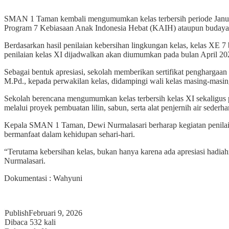
SMAN 1 Taman kembali mengumumkan kelas terbersih periode Januari–
Program 7 Kebiasaan Anak Indonesia Hebat (KAIH) ataupun budaya be
Berdasarkan hasil penilaian kebersihan lingkungan kelas, kelas XE 7 b
penilaian kelas XI dijadwalkan akan diumumkan pada bulan April 20
Sebagai bentuk apresiasi, sekolah memberikan sertifikat penghargaa
M.Pd., kepada perwakilan kelas, didampingi wali kelas masing-masin
Sekolah berencana mengumumkan kelas terbersih kelas XI sekaligus 
melalui proyek pembuatan lilin, sabun, serta alat penjernih air seder
Kepala SMAN 1 Taman, Dewi Nurmalasari berharap kegiatan penilaian
bermanfaat dalam kehidupan sehari-hari.
“Terutama kebersihan kelas, bukan hanya karena ada apresiasi hadi
Nurmalasari.
Dokumentasi : Wahyuni
Publish
Februari 9, 2026
Dibaca 532 kali