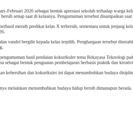
Februari 2026 sebagai bentuk apresiasi sekolah terhadap warga kelas
rsih setiap saat di kelasnya. Pengumuman tersebut disampaikan saat 
erhasil meraih predikat kelas X terbersih, sementara untuk jenjang kela
26.
n dan vandel bergilir kepada kelas terpilih. Penghargaan tersebut di
g.
pengumuman hasil penilaian kokurikuler tema Rekayasa Teknologi pad
hana sebagai bentuk penguatan pembelajaran berbasis praktik dan kreativi
 kebersihan dan kokurikuler ini dapat menumbuhkan budaya disiplin, 
ahnya melainkan menumbuhkan budaya hidup bersih dimanapun berada. 