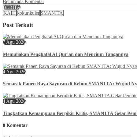
Belum ada Komentar
BERITA
KAIH
kokurikuler
SMANITA
Post Terkait
7 Agu 2026
Memuliakan Penghafal Al-Qur’an dan Mencium Tangannya
4 Agu 2026
Semarak Panen Raya Sayuran di Kebun SMAN1TA: Wujud N
4 Agu 2026
Tingkatkan Kemampuan Berpikir Kritis, SMAN1TA Gelar Pembi
0 Komentar