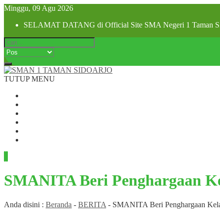
Minggu, 09 Agu 2026
SELAMAT DATANG di Official Site SMA Negeri 1 Taman Si
TUTUP MENU
Beranda
Profil Sekolah
Visi dan Misi
SPMB 2025
Pra MPLS dan MPLS 2025
Hubungi Kami
SMANITA Beri Penghargaan Kel
Anda disini :
Beranda
-
BERITA
-
SMANITA Beri Penghargaan Kelas