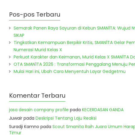
Pos-pos Terbaru
Semarak Panen Raya Sayuran di Kebun SMAN1TA: Wujud 
SIKAP
Tingkatkan Kemampuan Berpikir Kritis, SMAN1TA Gelar Pem
Numerasi Murid Kelas X
Perkuat Karakter dan Keimanan, Murid Kelas X SMAN1TA 
OTA SMAN1TA 2026 : Transformasi Penggalang Menuju P
Mulai Hari ini, Ubah Cara Menyentuh Layar Gedgetmu
Komentar Terbaru
jasa desain company profile
pada
KECERDASAN GANDA
Juwair
pada
Deskripsi Tentang Laju Reaksi
Suradji Kamno
pada
Scout Smanita Raih Juara Umum Harapa
Timur