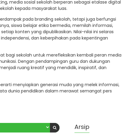
g, media sosial sekolah berperan sebagai etalase digital
f sekolah kepada masyarakat luas.
rdampak pada branding sekolah, tetapi juga berfungsi
nya, siswa belajar etika bermedia, memilah informasi,
ap konten yang dipublikasikan. Nilai-nilai ini selaras
 independensi, dan keberpihakan pada kepentingan
at bagi sekolah untuk merefleksikan kembali peran media
 komunikasi. Dengan pendampingan guru dan dukungan
adi ruang kreatif yang mendidik, inspiratif, dan
erarti menyiapkan generasi muda yang melek informasi,
i nyata dunia pendidikan dalam merawat semangat pers
Arsip