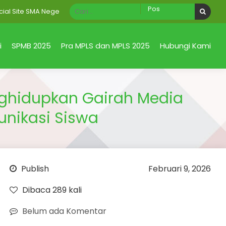
te SMA Negeri 1 Taman Sidoarjo Jawa Timur
i
SPMB 2025
Pra MPLS dan MPLS 2025
Hubungi Kami
enghidupkan Gairah Media
nikasi Siswa
Publish
Februari 9, 2026
Dibaca 289 kali
Belum ada Komentar