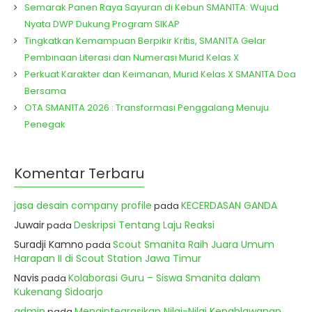
Semarak Panen Raya Sayuran di Kebun SMAN1TA: Wujud
Nyata DWP Dukung Program SIKAP
Tingkatkan Kemampuan Berpikir Kritis, SMAN1TA Gelar
Pembinaan Literasi dan Numerasi Murid Kelas X
Perkuat Karakter dan Keimanan, Murid Kelas X SMAN1TA Doa
Bersama
OTA SMAN1TA 2026 : Transformasi Penggalang Menuju
Penegak
Komentar Terbaru
jasa desain company profile
KECERDASAN GANDA
pada
Juwair
Deskripsi Tentang Laju Reaksi
pada
Suradji Kamno
Scout Smanita Raih Juara Umum
pada
Harapan II di Scout Station Jawa Timur
Navis
Kolaborasi Guru – Siswa Smanita dalam
pada
Kukenang Sidoarjo
admin
Mengintegrasikan Nilai-Nilai Kepahlawanan
pada