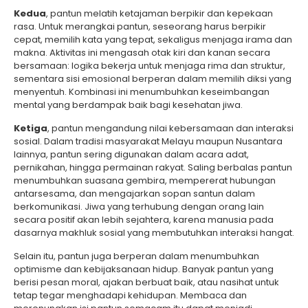
Kedua
, pantun melatih ketajaman berpikir dan kepekaan
rasa. Untuk merangkai pantun, seseorang harus berpikir
cepat, memilih kata yang tepat, sekaligus menjaga irama dan
makna. Aktivitas ini mengasah otak kiri dan kanan secara
bersamaan: logika bekerja untuk menjaga rima dan struktur,
sementara sisi emosional berperan dalam memilih diksi yang
menyentuh. Kombinasi ini menumbuhkan keseimbangan
mental yang berdampak baik bagi kesehatan jiwa.
Ketiga
, pantun mengandung nilai kebersamaan dan interaksi
sosial. Dalam tradisi masyarakat Melayu maupun Nusantara
lainnya, pantun sering digunakan dalam acara adat,
pernikahan, hingga permainan rakyat. Saling berbalas pantun
menumbuhkan suasana gembira, mempererat hubungan
antarsesama, dan mengajarkan sopan santun dalam
berkomunikasi. Jiwa yang terhubung dengan orang lain
secara positif akan lebih sejahtera, karena manusia pada
dasarnya makhluk sosial yang membutuhkan interaksi hangat.
Selain itu, pantun juga berperan dalam menumbuhkan
optimisme dan kebijaksanaan hidup. Banyak pantun yang
berisi pesan moral, ajakan berbuat baik, atau nasihat untuk
tetap tegar menghadapi kehidupan. Membaca dan