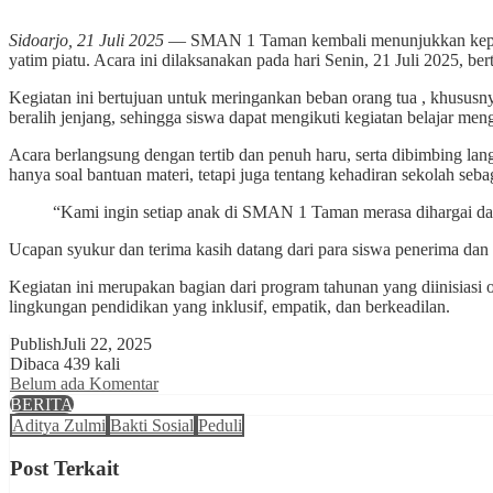
Sidoarjo, 21 Juli 2025
— SMAN 1 Taman kembali menunjukkan kepeduli
yatim piatu. Acara ini dilaksanakan pada hari Senin, 21 Juli 2025,
Kegiatan ini bertujuan untuk meringankan beban orang tua , khusus
beralih jenjang, sehingga siswa dapat mengikuti kegiatan belajar me
Acara berlangsung dengan tertib dan penuh haru, serta dibimbing 
hanya soal bantuan materi, tetapi juga tentang kehadiran sekolah se
“Kami ingin setiap anak di SMAN 1 Taman merasa dihargai dan 
Ucapan syukur dan terima kasih datang dari para siswa penerima dan 
Kegiatan ini merupakan bagian dari program tahunan yang diinisia
lingkungan pendidikan yang inklusif, empatik, dan berkeadilan.
Publish
Juli 22, 2025
Dibaca 439 kali
Belum ada Komentar
BERITA
Aditya Zulmi
Bakti Sosial
Peduli
Post Terkait