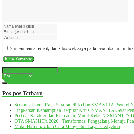
Simpan nama, email, dan situs web saya pada peramban ini untuk
Pos-pos Terbaru
Semarak Panen Raya Sayuran di Kebun SMAN1TA: Wujud 
Tingkatkan Kemampuan Berpikir Kritis, SMAN1TA Gelar Pemb
Perkuat Karakter dan Keimanan, Murid Kelas X SMAN1TA 
OTA SMAN1TA 2026 : Transformasi Penggalang Menuju Pen
Mulai Hari ini, Ubah Cara Menyentuh Layar Gedgetmu