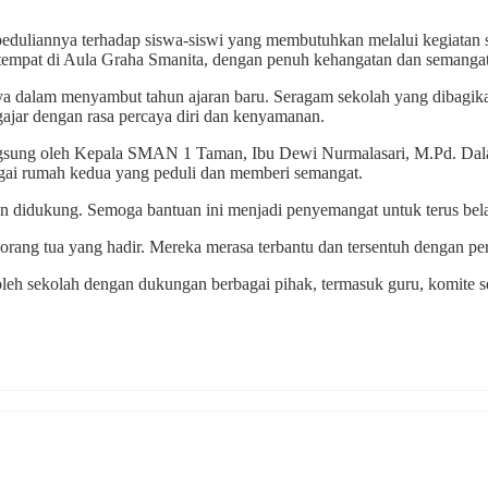
annya terhadap siswa-siswi yang membutuhkan melalui kegiatan sos
 bertempat di Aula Graha Smanita, dengan penuh kehangatan dan semanga
nya dalam menyambut tahun ajaran baru. Seragam sekolah yang dibagik
ngajar dengan rasa percaya diri dan kenyamanan.
langsung oleh Kepala SMAN 1 Taman, Ibu Dewi Nurmalasari, M.Pd. Da
bagai rumah kedua yang peduli dan memberi semangat.
didukung. Semoga bantuan ini menjadi penyemangat untuk terus belaja
orang tua yang hadir. Mereka merasa terbantu dan tersentuh dengan per
si oleh sekolah dengan dukungan berbagai pihak, termasuk guru, komi