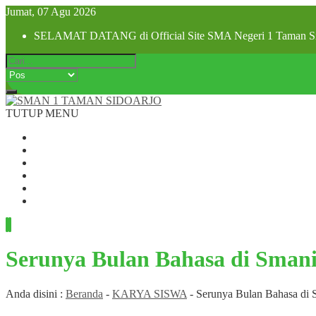
Jumat, 07 Agu 2026
SELAMAT DATANG di Official Site SMA Negeri 1 Taman Si
TUTUP MENU
Beranda
Profil Sekolah
Visi dan Misi
SPMB 2025
Pra MPLS dan MPLS 2025
Hubungi Kami
Serunya Bulan Bahasa di Smani
Anda disini :
Beranda
-
KARYA SISWA
-
Serunya Bulan Bahasa di S