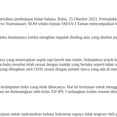
 kemeriahan pembukaan bulan bahasa, Rabu, 25 Oktober 2023. Pertunju
ewi Nurmalasari, M.Pd selaku kepala SMAN I Taman menyampaikan kegi
 lomba diantaranya lomba menghias majalah dinding atau yang disebut 
baca yang menerapkan aspek rapi bersih dan indah. Selanjutnya pojok b
buku-buku tersebut telah sesuai dengan kaidah yang berlaku seperti tid
a yang dibagikan oleh OSIS sesuai dengan jumlah siswa yang ada di mas
s kesimpulan buku yang telah dibacanya. Hal ini bertujuan untuk me
ahun ini dimenangkan oleh kelas XII IPS 3 sedangkan lomba resume dim
ertujuan untuk melestarikan bahasa Indonesia supaya tidak tergeser o