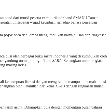
kkan band dari murid peserta extrakurikuler band SMAN I Taman
atan ini sebagai wujud kecintaan terhadap bahasa persatuan
juga pojok baca dan lomba mengumpulkan karya tulisan dari ringkasan
aca diisi oleh berbagai buku sastra Indonesia yang di kumpulkan oleh
ak mengandung unsur pornografi dan
SARA.
Sedangkan untuk kegiatan
ing masing kelas.
nggali kemampuan literasi dengan mengasah kemampuan memahami isi
enangkan oleh Fatahillah dari kelas XI-F3 dengan ringkasan ilmiah
leh pengaruh asing. Diharapkan pula dengan momentum bulan bahasa