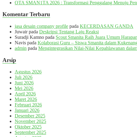
OTA SMAN1TA 2026 : Transformasi Penggalang Menuju Pen
Komentar Terbaru
jasa desain company profile
pada
KECERDASAN GANDA
Juwair
pada
Deskripsi Tentang Laju Reaksi
Suradji Kamno
pada
Scout Smanita Raih Juara Umum Harapan 
Navis
pada
Kolaborasi Guru – Siswa Smanita dalam Kukenang
admin
pada
Mengintegrasikan Nilai-Nilai Kepahlawanan dalam
Arsip
Agustus 2026
Juli 2026
Juni 2026
Mei 2026
April 2026
Maret 2026
Februari 2026
Januari 2026
Desember 2025
November 2025
Oktober 2025
September 2025