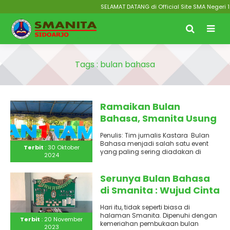
SELAMAT DATANG di Official Site SMA Negeri 1
Tags : bulan bahasa
Ramaikan Bulan
Bahasa, Smanita Usung
Tema ‘EXPOSURE’ :
Penulis: Tim jurnalis Kastara Bulan
Exploring English Skill for
Bahasa menjadi salah satu event
Terbit
: 30 Oktober
student of Senior High
yang paling sering diadakan di
2024
beberapa sekolah, salah satunya
School One Taman
SMA..
Serunya Bulan Bahasa
di Smanita : Wujud Cinta
terhadap Bahasa
Hari itu, tidak seperti biasa di
Indonesia
halaman Smanita. Dipenuhi dengan
Terbit
: 20 November
kemeriahan pembukaan bulan
2023