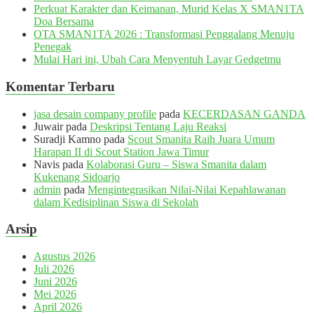
Perkuat Karakter dan Keimanan, Murid Kelas X SMAN1TA
Doa Bersama
OTA SMAN1TA 2026 : Transformasi Penggalang Menuju
Penegak
Mulai Hari ini, Ubah Cara Menyentuh Layar Gedgetmu
Komentar Terbaru
jasa desain company profile
pada
KECERDASAN GANDA
Juwair
pada
Deskripsi Tentang Laju Reaksi
Suradji Kamno
pada
Scout Smanita Raih Juara Umum
Harapan II di Scout Station Jawa Timur
Navis
pada
Kolaborasi Guru – Siswa Smanita dalam
Kukenang Sidoarjo
admin
pada
Mengintegrasikan Nilai-Nilai Kepahlawanan
dalam Kedisiplinan Siswa di Sekolah
Arsip
Agustus 2026
Juli 2026
Juni 2026
Mei 2026
April 2026