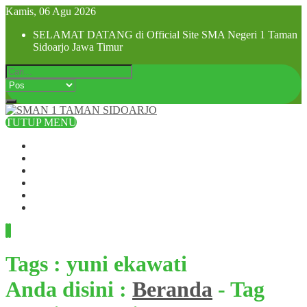
Kamis, 06 Agu 2026
SELAMAT DATANG di Official Site SMA Negeri 1 Taman
Sidoarjo Jawa Timur
TUTUP MENU
Beranda
Profil Sekolah
Visi dan Misi
SPMB 2025
Pra MPLS dan MPLS 2025
Hubungi Kami
Tags : yuni ekawati
Anda disini :
Beranda
-
Tag