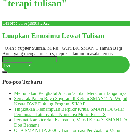
"terapi tulisan"
Terbit
: 31 Agustus 2022
Luapkan Emosimu Lewat Tulisan
Oleh : Yupiter Sulifan, M.Psi., Guru BK SMAN 1 Taman Bagi
Anda yang mengalami stres, depresi ataupun masalah emosi..
Pos-pos Terbaru
Memuliakan Penghafal Al-Qur’an dan Mencium Tangannya
Semarak Panen Raya Sayuran di Kebun SMAN1TA: Wujud
Nyata DWP Dukung Program SIKAP
Tingkatkan Kemampuan Berpikir Kritis, SMAN1TA Gelar
Pembinaan Literasi dan Numerasi Murid Kelas X
Perkuat Karakter dan Keimanan, Murid Kelas X SMAN1TA
Doa Bersama
OTA SMAN1TA 2026 : Transformasi Penggalang Menuju