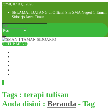
Jumat, 07 Agu 2026
SELAMAT DATANG di Official Site SMA Negeri 1 Taman
Sidoarjo Jawa Timur
TUTUP MENU
Beranda
Profil Sekolah
Visi dan Misi
SPMB 2025
Pra MPLS dan MPLS 2025
Hubungi Kami
Tags : terapi tulisan
Anda disini :
Beranda
-
Tag