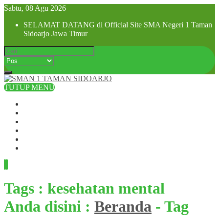
Sabtu, 08 Agu 2026
SELAMAT DATANG di Official Site SMA Negeri 1 Taman
Sidoarjo Jawa Timur
TUTUP MENU
Beranda
Profil Sekolah
Visi dan Misi
SPMB 2025
Pra MPLS dan MPLS 2025
Hubungi Kami
Tags : kesehatan mental
Anda disini :
Beranda
-
Tag