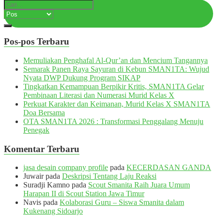
Pos-pos Terbaru
Memuliakan Penghafal Al-Qur’an dan Mencium Tangannya
Semarak Panen Raya Sayuran di Kebun SMAN1TA: Wujud
Nyata DWP Dukung Program SIKAP
Tingkatkan Kemampuan Berpikir Kritis, SMAN1TA Gelar
Pembinaan Literasi dan Numerasi Murid Kelas X
Perkuat Karakter dan Keimanan, Murid Kelas X SMAN1TA
Doa Bersama
OTA SMAN1TA 2026 : Transformasi Penggalang Menuju
Penegak
Komentar Terbaru
jasa desain company profile
pada
KECERDASAN GANDA
Juwair
pada
Deskripsi Tentang Laju Reaksi
Suradji Kamno
pada
Scout Smanita Raih Juara Umum
Harapan II di Scout Station Jawa Timur
Navis
pada
Kolaborasi Guru – Siswa Smanita dalam
Kukenang Sidoarjo