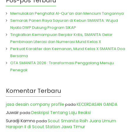
Pos-pos Terbaru
Memuliakan Penghafal Al-Qur’an dan Mencium Tangannya
Semarak Panen Raya Sayuran di Kebun SMAN1TA: Wujud
Nyata DWP Dukung Program SIKAP
Tingkatkan Kemampuan Berpikir Kritis, SMAN1TA Gelar
Pembinaan Literasi dan Numerasi Murid Kelas X
Perkuat Karakter dan Keimanan, Murid Kelas X SMAN1TA Doa
Bersama
OTA SMAN1TA 2026 : Transformasi Penggalang Menuju
Penegak
Komentar Terbaru
jasa desain company profile
KECERDASAN GANDA
pada
Juwair
Deskripsi Tentang Laju Reaksi
pada
Suradji Kamno
Scout Smanita Raih Juara Umum
pada
Harapan II di Scout Station Jawa Timur