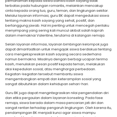
pemahaman kepada siswa bahwa kasih sayang tidak
terbatas pada hubungan romantis, melainkan mencakup
cinta kepada orang tua, guru, teman, dan lingkungan sekitar.
Melalui layanan informasi, guru BK dapat mengedukasi siswa
tentang makna kasih sayang yang sehat, positif, dan
bertanggung jawab. Hal ini penting untuk mencegah perilaku
menyimpang yang sering kali muncul akibat salah kaprah
dalam memaknai Valentine, terutama di kalangan remaja.
Selain layanan informasi, layanan bimbingan kelompok juga
dapat dimanfaatkan untuk mengajak siswa berdiskusi tentang
cara mengekspresikan kasih sayang secara sederhana
namun bermakna. Misalnya dengan berbagi ucapan terima
kasih, menuliskan pesan positif kepada teman, melakukan
aksi kepedulian sosial, atau menghargai perbedaan.
Kegiatan-kegiatan tersebut membantu siswa
mengembangkan empati dan keterampilan sosial yang
sangat dibutuhkan dalam kehidupan sehari-hari.
Guru BK juga dapat mengintegrasikan nilai pengendalian diri
dan etika pergaulan dalam layanan konseling. Pada fase
remaja, siswa berada dalam masa pencarian jati diri dan
sangat rentan terhadap pengaruh lingkungan. Oleh karena itu,
pendampingan BK menjadi kunci agar siswa mampu