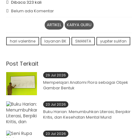
Dibaca 323 kali
Belum ada Komentar
ARTIKEL
KARYA GURU
hari valentine
layanan BK
SMANITA
yupiter sulifan
Post Terkait
29 Jul 2026
Mempelajari Anatomi Flora sebagai Objek
Gambar Bentuk
23 Jul 2026
Buku Harian: Menumbuhkan Literasi, Berpikir
Kritis, dan Kesehatan Mental Murid
23 Jul 2026