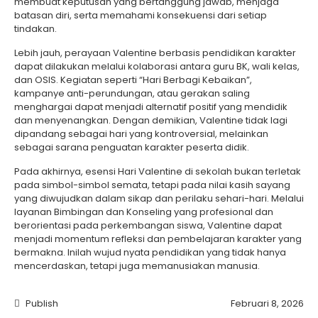
membuat keputusan yang bertanggung jawab, menjaga
batasan diri, serta memahami konsekuensi dari setiap
tindakan.
Lebih jauh, perayaan Valentine berbasis pendidikan karakter
dapat dilakukan melalui kolaborasi antara guru BK, wali kelas,
dan OSIS. Kegiatan seperti “Hari Berbagi Kebaikan”,
kampanye anti-perundungan, atau gerakan saling
menghargai dapat menjadi alternatif positif yang mendidik
dan menyenangkan. Dengan demikian, Valentine tidak lagi
dipandang sebagai hari yang kontroversial, melainkan
sebagai sarana penguatan karakter peserta didik.
Pada akhirnya, esensi Hari Valentine di sekolah bukan terletak
pada simbol-simbol semata, tetapi pada nilai kasih sayang
yang diwujudkan dalam sikap dan perilaku sehari-hari. Melalui
layanan Bimbingan dan Konseling yang profesional dan
berorientasi pada perkembangan siswa, Valentine dapat
menjadi momentum refleksi dan pembelajaran karakter yang
bermakna. Inilah wujud nyata pendidikan yang tidak hanya
mencerdaskan, tetapi juga memanusiakan manusia.
Publish
Februari 8, 2026