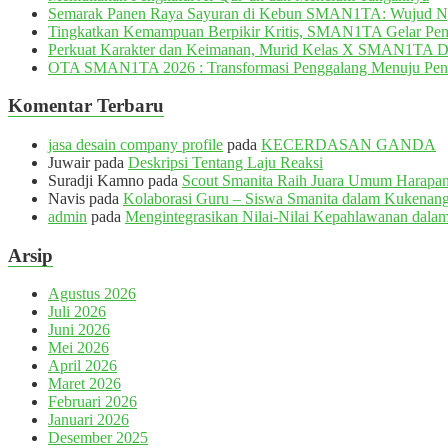
Semarak Panen Raya Sayuran di Kebun SMAN1TA: Wujud 
Tingkatkan Kemampuan Berpikir Kritis, SMAN1TA Gelar Pemb
Perkuat Karakter dan Keimanan, Murid Kelas X SMAN1TA 
OTA SMAN1TA 2026 : Transformasi Penggalang Menuju Pen
Komentar Terbaru
jasa desain company profile
pada
KECERDASAN GANDA
Juwair
pada
Deskripsi Tentang Laju Reaksi
Suradji Kamno
pada
Scout Smanita Raih Juara Umum Harapan 
Navis
pada
Kolaborasi Guru – Siswa Smanita dalam Kukenang
admin
pada
Mengintegrasikan Nilai-Nilai Kepahlawanan dalam
Arsip
Agustus 2026
Juli 2026
Juni 2026
Mei 2026
April 2026
Maret 2026
Februari 2026
Januari 2026
Desember 2025