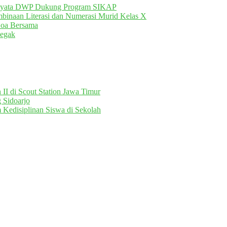
Nyata DWP Dukung Program SIKAP
inaan Literasi dan Numerasi Murid Kelas X
Doa Bersama
egak
II di Scout Station Jawa Timur
 Sidoarjo
 Kedisiplinan Siswa di Sekolah