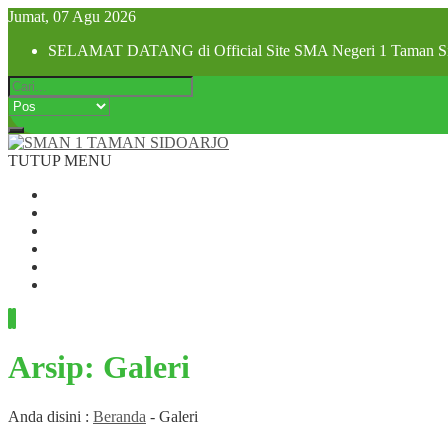
Jumat, 07 Agu 2026
SELAMAT DATANG di Official Site SMA Negeri 1 Taman Si
TUTUP MENU
Beranda
Profil Sekolah
Visi dan Misi
SPMB 2025
Pra MPLS dan MPLS 2025
Hubungi Kami
Arsip:
Galeri
Anda disini :
Beranda
-
Galeri