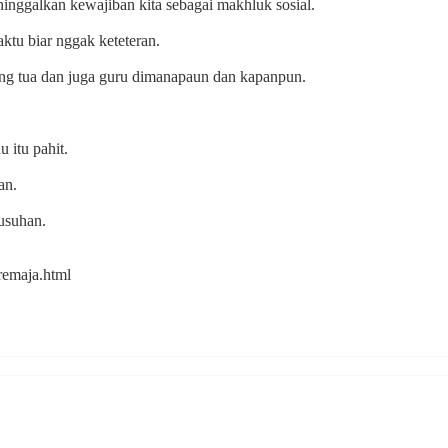
ninggalkan kewajiban kita sebagai makhluk sosial.
aktu biar nggak keteteran.
ang tua dan juga guru dimanapaun dan kapanpun.
 itu pahit.
an.
musuhan.
-remaja.html