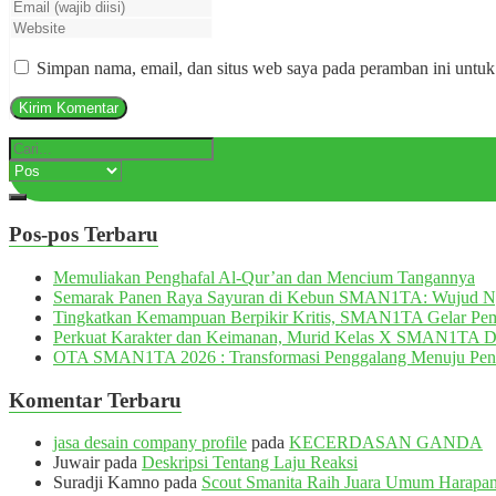
Simpan nama, email, dan situs web saya pada peramban ini untuk
Pos-pos Terbaru
Memuliakan Penghafal Al-Qur’an dan Mencium Tangannya
Semarak Panen Raya Sayuran di Kebun SMAN1TA: Wujud 
Tingkatkan Kemampuan Berpikir Kritis, SMAN1TA Gelar Pemb
Perkuat Karakter dan Keimanan, Murid Kelas X SMAN1TA 
OTA SMAN1TA 2026 : Transformasi Penggalang Menuju Pen
Komentar Terbaru
jasa desain company profile
pada
KECERDASAN GANDA
Juwair
pada
Deskripsi Tentang Laju Reaksi
Suradji Kamno
pada
Scout Smanita Raih Juara Umum Harapan 