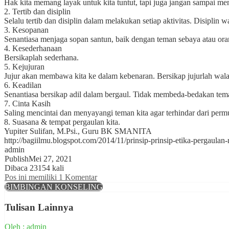
Hak kita memang layak untuk kita tuntut, tapi juga jangan sampai me
2. Tertib dan disiplin
Selalu tertib dan disiplin dalam melakukan setiap aktivitas. Disiplin w
3. Kesopanan
Senantiasa menjaga sopan santun, baik dengan teman sebaya atau or
4. Kesederhanaan
Bersikaplah sederhana.
5. Kejujuran
Jujur akan membawa kita ke dalam kebenaran. Bersikap jujurlah walau
6. Keadilan
Senantiasa bersikap adil dalam bergaul. Tidak membeda-bedakan tem
7. Cinta Kasih
Saling mencintai dan menyayangi teman kita agar terhindar dari per
8. Suasana & tempat pergaulan kita.
Yupiter Sulifan, M.Psi., Guru BK SMANITA
http://bagiilmu.blogspot.com/2014/11/prinsip-prinsip-etika-pergaulan
admin
Publish
Mei 27, 2021
Dibaca 23154 kali
Pos ini memiliki 1 Komentar
BIMBINGAN KONSELING
Tulisan Lainnya
Oleh : admin