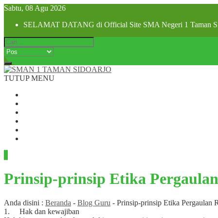
Sabtu, 08 Agu 2026
SELAMAT DATANG di Official Site SMA Negeri 1 Taman Si
TUTUP MENU
Beranda
Profil Sekolah
Visi dan Misi
SPMB 2025
Pra MPLS dan MPLS 2025
Hubungi Kami
Prinsip-prinsip Etika Pergaula
Anda disini :
Beranda
-
Blog Guru
-
Prinsip-prinsip Etika Pergaulan
1. Hak dan kewajiban