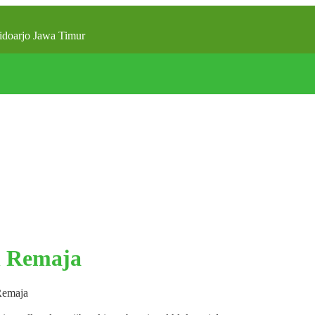
doarjo Jawa Timur
n Remaja
 Remaja