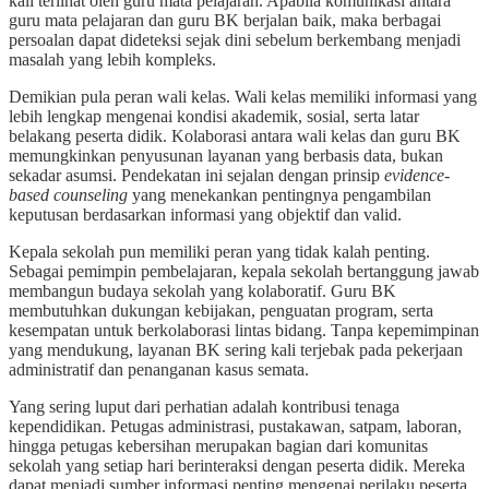
kali terlihat oleh guru mata pelajaran. Apabila komunikasi antara
guru mata pelajaran dan guru BK berjalan baik, maka berbagai
persoalan dapat dideteksi sejak dini sebelum berkembang menjadi
masalah yang lebih kompleks.
Demikian pula peran wali kelas. Wali kelas memiliki informasi yang
lebih lengkap mengenai kondisi akademik, sosial, serta latar
belakang peserta didik. Kolaborasi antara wali kelas dan guru BK
memungkinkan penyusunan layanan yang berbasis data, bukan
sekadar asumsi. Pendekatan ini sejalan dengan prinsip
evidence-
based counseling
yang menekankan pentingnya pengambilan
keputusan berdasarkan informasi yang objektif dan valid.
Kepala sekolah pun memiliki peran yang tidak kalah penting.
Sebagai pemimpin pembelajaran, kepala sekolah bertanggung jawab
membangun budaya sekolah yang kolaboratif. Guru BK
membutuhkan dukungan kebijakan, penguatan program, serta
kesempatan untuk berkolaborasi lintas bidang. Tanpa kepemimpinan
yang mendukung, layanan BK sering kali terjebak pada pekerjaan
administratif dan penanganan kasus semata.
Yang sering luput dari perhatian adalah kontribusi tenaga
kependidikan. Petugas administrasi, pustakawan, satpam, laboran,
hingga petugas kebersihan merupakan bagian dari komunitas
sekolah yang setiap hari berinteraksi dengan peserta didik. Mereka
dapat menjadi sumber informasi penting mengenai perilaku peserta