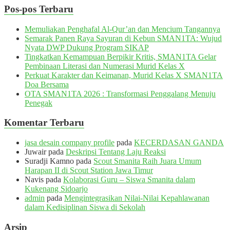
Pos-pos Terbaru
Memuliakan Penghafal Al-Qur’an dan Mencium Tangannya
Semarak Panen Raya Sayuran di Kebun SMAN1TA: Wujud
Nyata DWP Dukung Program SIKAP
Tingkatkan Kemampuan Berpikir Kritis, SMAN1TA Gelar
Pembinaan Literasi dan Numerasi Murid Kelas X
Perkuat Karakter dan Keimanan, Murid Kelas X SMAN1TA
Doa Bersama
OTA SMAN1TA 2026 : Transformasi Penggalang Menuju
Penegak
Komentar Terbaru
jasa desain company profile
pada
KECERDASAN GANDA
Juwair
pada
Deskripsi Tentang Laju Reaksi
Suradji Kamno
pada
Scout Smanita Raih Juara Umum
Harapan II di Scout Station Jawa Timur
Navis
pada
Kolaborasi Guru – Siswa Smanita dalam
Kukenang Sidoarjo
admin
pada
Mengintegrasikan Nilai-Nilai Kepahlawanan
dalam Kedisiplinan Siswa di Sekolah
Arsip