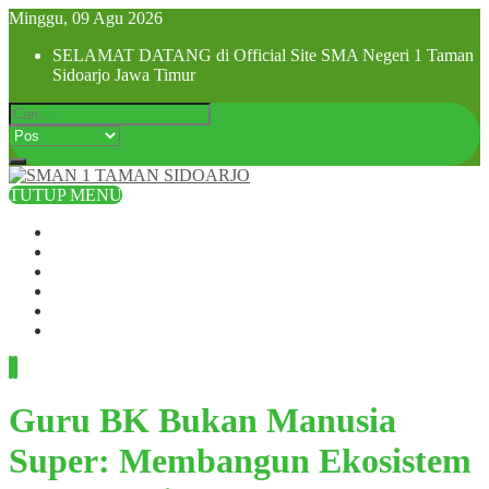
Minggu, 09 Agu 2026
SELAMAT DATANG di Official Site SMA Negeri 1 Taman
Sidoarjo Jawa Timur
TUTUP MENU
Beranda
Profil Sekolah
Visi dan Misi
SPMB 2025
Pra MPLS dan MPLS 2025
Hubungi Kami
Guru BK Bukan Manusia
Super: Membangun Ekosistem