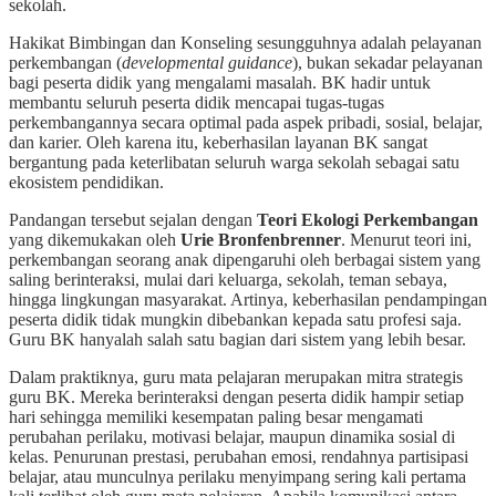
sekolah.
Hakikat Bimbingan dan Konseling sesungguhnya adalah pelayanan
perkembangan (
developmental guidance
), bukan sekadar pelayanan
bagi peserta didik yang mengalami masalah. BK hadir untuk
membantu seluruh peserta didik mencapai tugas-tugas
perkembangannya secara optimal pada aspek pribadi, sosial, belajar,
dan karier. Oleh karena itu, keberhasilan layanan BK sangat
bergantung pada keterlibatan seluruh warga sekolah sebagai satu
ekosistem pendidikan.
Pandangan tersebut sejalan dengan
Teori Ekologi Perkembangan
yang dikemukakan oleh
Urie Bronfenbrenner
. Menurut teori ini,
perkembangan seorang anak dipengaruhi oleh berbagai sistem yang
saling berinteraksi, mulai dari keluarga, sekolah, teman sebaya,
hingga lingkungan masyarakat. Artinya, keberhasilan pendampingan
peserta didik tidak mungkin dibebankan kepada satu profesi saja.
Guru BK hanyalah salah satu bagian dari sistem yang lebih besar.
Dalam praktiknya, guru mata pelajaran merupakan mitra strategis
guru BK. Mereka berinteraksi dengan peserta didik hampir setiap
hari sehingga memiliki kesempatan paling besar mengamati
perubahan perilaku, motivasi belajar, maupun dinamika sosial di
kelas. Penurunan prestasi, perubahan emosi, rendahnya partisipasi
belajar, atau munculnya perilaku menyimpang sering kali pertama