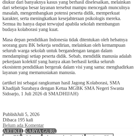
diukur dari banyaknya kasus yang berhasil diselesaikan, melainkan
dari seberapa besar layanan tersebut mampu mencegah munculnya
masalah, mengembangkan potensi peserta didik, memperkuat
karakter, serta meningkatkan kesejahteraan psikologis mereka.
Semua itu hanya dapat terwujud apabila sekolah membangun
budaya kolaborasi yang kuat.
Masa depan pendidikan Indonesia tidak ditentukan oleh hebatnya
seorang guru BK bekerja sendirian, melainkan oleh kemampuan
seluruh warga sekolah untuk bergandengan tangan dalam
mendampingi setiap peserta didik. Sebab, mendidik manusia adalah
pekerjaan kolektif yang hanya akan berhasil ketika seluruh
ekosistem pendidikan bergerak dalam visi yang sama: menghadirkan
layanan yang memanusiakan manusia.
(artikel ini sebagai rangkuman hasil Jagong Kolaborasi, SMA
Khadijah Surabaya dengan Ketua MGBK SMA Negeri Swasta
Sidoarjo, 1 Juli 2026 di SMADHIJAH)
Publish
Juli 5, 2026
Dibaca 195 kali
Belum ada Komentar
ARTIKEL
KARYA GURU