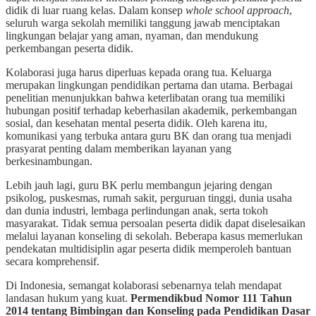
didik di luar ruang kelas. Dalam konsep
whole school approach
,
seluruh warga sekolah memiliki tanggung jawab menciptakan
lingkungan belajar yang aman, nyaman, dan mendukung
perkembangan peserta didik.
Kolaborasi juga harus diperluas kepada orang tua. Keluarga
merupakan lingkungan pendidikan pertama dan utama. Berbagai
penelitian menunjukkan bahwa keterlibatan orang tua memiliki
hubungan positif terhadap keberhasilan akademik, perkembangan
sosial, dan kesehatan mental peserta didik. Oleh karena itu,
komunikasi yang terbuka antara guru BK dan orang tua menjadi
prasyarat penting dalam memberikan layanan yang
berkesinambungan.
Lebih jauh lagi, guru BK perlu membangun jejaring dengan
psikolog, puskesmas, rumah sakit, perguruan tinggi, dunia usaha
dan dunia industri, lembaga perlindungan anak, serta tokoh
masyarakat. Tidak semua persoalan peserta didik dapat diselesaikan
melalui layanan konseling di sekolah. Beberapa kasus memerlukan
pendekatan multidisiplin agar peserta didik memperoleh bantuan
secara komprehensif.
Di Indonesia, semangat kolaborasi sebenarnya telah mendapat
landasan hukum yang kuat.
Permendikbud Nomor 111 Tahun
2014 tentang Bimbingan dan Konseling pada Pendidikan Dasar