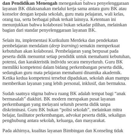
dan Pendidikan Menengah
menegaskan bahwa penyelenggaraan
layanan BK dilaksanakan melalui kerja sama antara guru BK atau
konselor dengan kepala sekolah, guru mata pelajaran, wali kelas,
orang tua, serta berbagai pihak terkait lainnya. Ketentuan ini
menunjukkan bahwa kolaborasi bukan sekadar pilihan, melainkan
bagian dari standar penyelenggaraan layanan BK.
Selain itu, implementasi Kurikulum Merdeka dan pendekatan
pembelajaran mendalam (
deep learning
) semakin memperkuat
kebutuhan akan kolaborasi. Pembelajaran yang berpusat pada
peserta didik menuntut setiap pendidik untuk memahami kebutuhan,
potensi, dan karakteristik individu secara menyeluruh. Guru BK
memiliki kompetensi dalam bidang perkembangan peserta didik,
sedangkan guru mata pelajaran memahami dinamika akademik.
Ketika kedua kompetensi tersebut dipadukan, sekolah akan mampu
memberikan layanan yang lebih personal, inklusif, dan bermakna.
Sudah saatnya stigma bahwa ruang BK adalah tempat bagi “anak
bermasalah” diakhiri. BK modern merupakan pusat layanan
perkembangan yang melayani seluruh peserta didik tanpa
diskriminasi. Guru BK bukan “polisi sekolah”, melainkan mitra
belajar, fasilitator perkembangan, advokat peserta didik, sekaligus
penghubung antara sekolah, keluarga, dan masyarakat.
Pada akhirnya, kualitas layanan Bimbingan dan Konseling tidak