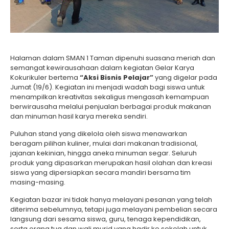
Halaman dalam SMAN 1 Taman dipenuhi suasana meriah dan
semangat kewirausahaan dalam kegiatan Gelar Karya
Kokurikuler bertema
“Aksi Bisnis Pelajar”
yang digelar pada
Jumat (19/6). Kegiatan ini menjadi wadah bagi siswa untuk
menampilkan kreativitas sekaligus mengasah kemampuan
berwirausaha melalui penjualan berbagai produk makanan
dan minuman hasil karya mereka sendiri.
Puluhan stand yang dikelola oleh siswa menawarkan
beragam pilihan kuliner, mulai dari makanan tradisional,
jajanan kekinian, hingga aneka minuman segar. Seluruh
produk yang dipasarkan merupakan hasil olahan dan kreasi
siswa yang dipersiapkan secara mandiri bersama tim
masing-masing.
Kegiatan bazar ini tidak hanya melayani pesanan yang telah
diterima sebelumnya, tetapi juga melayani pembelian secara
langsung dari sesama siswa, guru, tenaga kependidikan,
serta orang tua dan wali murid yang hadir ke sekolah untuk