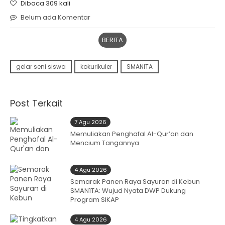
Dibaca 309 kali
Belum ada Komentar
BERITA
gelar seni siswa
kokurikuler
SMANITA
Post Terkait
7 Agu 2026
Memuliakan Penghafal Al-Qur’an dan
Mencium Tangannya
4 Agu 2026
Semarak Panen Raya Sayuran di Kebun
SMAN1TA: Wujud Nyata DWP Dukung
Program SIKAP
4 Agu 2026