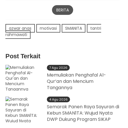
BERITA
azwar anas
motivasi
SMANITA
tantri
rahmawati
Post Terkait
7 Agu 2026
Memuliakan Penghafal Al-
Qur’an dan Mencium
Tangannya
4 Agu 2026
Semarak Panen Raya Sayuran di
Kebun SMAN1TA: Wujud Nyata
DWP Dukung Program SIKAP