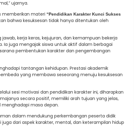
al,” ujarnya.
nas memberikan materi
“Pendidikan Karakter Kunci Sukses
n bahwa kesuksesan tidak hanya ditentukan oleh
ng jawab, kerja keras, kejujuran, dan kemampuan bekerja
Ia juga mengajak siswa untuk aktif dalam berbagai
agai sarana pembentukan karakter dan pengembangan
nghadapi tantangan kehidupan. Prestasi akademik
di pembeda yang membawa seseorang menuju kesuksesan
alui sesi motivasi dan pendidikan karakter ini, diharapkan
anya secara positif, memiliki arah tujuan yang jelas,
al menghadapi masa depan.
 Taman dalam mendukung perkembangan peserta didik
 juga dari aspek karakter, mental, dan keterampilan hidup