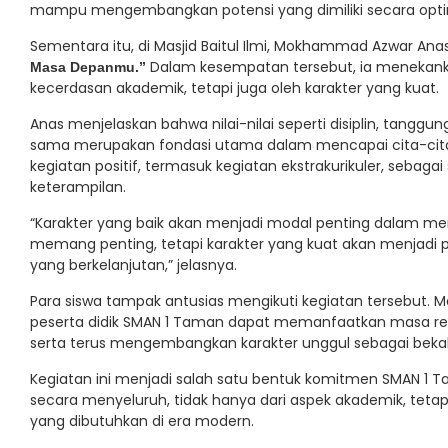
mampu mengembangkan potensi yang dimiliki secara optim
Sementara itu, di Masjid Baitul Ilmi, Mokhammad Azwar A
Dalam kesempatan tersebut, ia menekanka
Masa Depanmu.”
kecerdasan akademik, tetapi juga oleh karakter yang kuat.
Anas menjelaskan bahwa nilai-nilai seperti disiplin, tanggu
sama merupakan fondasi utama dalam mencapai cita-cita. 
kegiatan positif, termasuk kegiatan ekstrakurikuler, seb
keterampilan.
“Karakter yang baik akan menjadi modal penting dalam me
memang penting, tetapi karakter yang kuat akan menja
yang berkelanjutan,” jelasnya.
Para siswa tampak antusias mengikuti kegiatan tersebut. Mel
peserta didik SMAN 1 Taman dapat memanfaatkan masa remaj
serta terus mengembangkan karakter unggul sebagai bek
Kegiatan ini menjadi salah satu bentuk komitmen SMAN 1
secara menyeluruh, tidak hanya dari aspek akademik, tetapi
yang dibutuhkan di era modern.