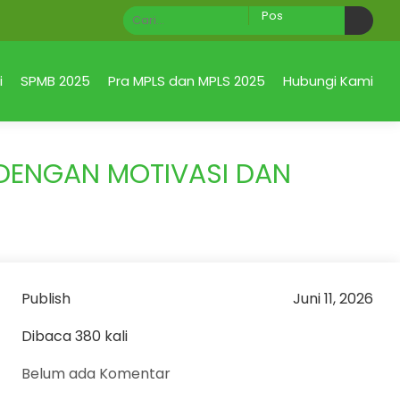
SELAMAT DATANG di Official Site SMA Negeri 1 Ta
i
SPMB 2025
Pra MPLS dan MPLS 2025
Hubungi Kami
A DENGAN MOTIVASI DAN
Publish
Juni 11, 2026
Dibaca 380 kali
Belum ada Komentar