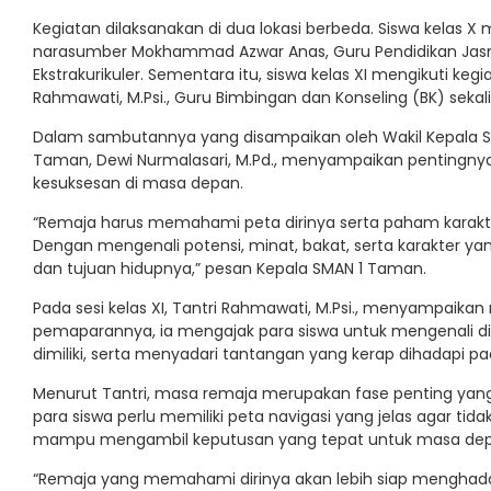
Kegiatan dilaksanakan di dua lokasi berbeda. Siswa kelas X m
narasumber Mokhammad Azwar Anas, Guru Pendidikan Jasm
Ekstrakurikuler. Sementara itu, siswa kelas XI mengikuti k
Rahmawati, M.Psi., Guru Bimbingan dan Konseling (BK) sekal
Dalam sambutannya yang disampaikan oleh Wakil Kepala Sek
Taman, Dewi Nurmalasari, M.Pd., menyampaikan pentingny
kesuksesan di masa depan.
“Remaja harus memahami peta dirinya serta paham karakt
Dengan mengenali potensi, minat, bakat, serta karakter ya
dan tujuan hidupnya,” pesan Kepala SMAN 1 Taman.
Pada sesi kelas XI, Tantri Rahmawati, M.Psi., menyampaikan
pemaparannya, ia mengajak para siswa untuk mengenali d
dimiliki, serta menyadari tantangan yang kerap dihadapi p
Menurut Tantri, masa remaja merupakan fase penting yang
para siswa perlu memiliki peta navigasi yang jelas agar ti
mampu mengambil keputusan yang tepat untuk masa de
“Remaja yang memahami dirinya akan lebih siap menghadapi