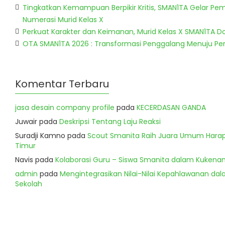
Tingkatkan Kemampuan Berpikir Kritis, SMAN1TA Gelar Pem
Numerasi Murid Kelas X
Perkuat Karakter dan Keimanan, Murid Kelas X SMAN1TA 
OTA SMAN1TA 2026 : Transformasi Penggalang Menuju P
Komentar Terbaru
jasa desain company profile
pada
KECERDASAN GANDA
Juwair
pada
Deskripsi Tentang Laju Reaksi
Suradji Kamno
pada
Scout Smanita Raih Juara Umum Harapa
Timur
Navis
pada
Kolaborasi Guru – Siswa Smanita dalam Kukenan
admin
pada
Mengintegrasikan Nilai-Nilai Kepahlawanan dala
Sekolah