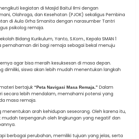
engikuti kegiatan di Masjid Baitul Ilmi dengan
ani, Olahraga, dan Kesehatan (PJOK) sekaligus Pembina
egiatan di Aula Grha Smanita dengan narasumber Tantri
igus psikolog remaja.
olah Bidang Kurikulum, Yanto, S.Kom., Kepala SMAN 1
a pemahaman diri bagi remaja sebagai bekal menuju
ernya agar bisa meraih kesuksesan di masa depan.
ng dimiliki, siswa akan lebih mudah menentukan langkah
 materi bertajuk
Dalam
“Peta Navigasi Masa Remaja.”
iri secara lebih mendalam, memahami potensi yang
ada masa remaja.
 menentukan arah kehidupan seseorang. Oleh karena itu,
dak mudah terpengaruh oleh lingkungan yang negatif dan
pannya.
 berbagai perubahan, memiliki tujuan yang jelas, serta