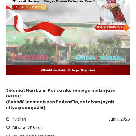
Selamat Hari Lahir Pancasila, semoga makin jaya
lestari.
(Śubhāṅ janmadivasa Pañcaśīla, satatam jayati
nityaṃ samṛddhi)
Publish
Juni 1, 2026
Dibaca 258 kali