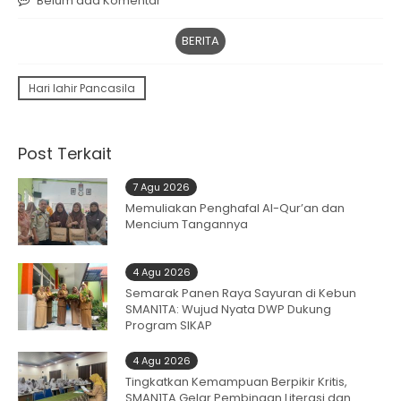
Belum ada Komentar
BERITA
Hari lahir Pancasila
Post Terkait
7 Agu 2026
Memuliakan Penghafal Al-Qur’an dan
Mencium Tangannya
4 Agu 2026
Semarak Panen Raya Sayuran di Kebun
SMAN1TA: Wujud Nyata DWP Dukung
Program SIKAP
4 Agu 2026
Tingkatkan Kemampuan Berpikir Kritis,
SMAN1TA Gelar Pembinaan Literasi dan