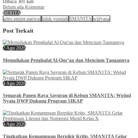
Dibaca 301 kali
Belum ada Komentar
BERITA
aries agung paewai
luluk yusniah
SMANITA
widyana
Post Terkait
7 Agu 2026
Memuliakan Penghafal Al-Qur’an dan Mencium Tangannya
4 Agu 2026
Semarak Panen Raya Sayuran di Kebun SMAN1TA: Wujud
Nyata DWP Dukung Program SIKAP
4 Agu 2026
Tingkatkan Kemampuan Berpikir Kritis, SMAN1TA Gelar