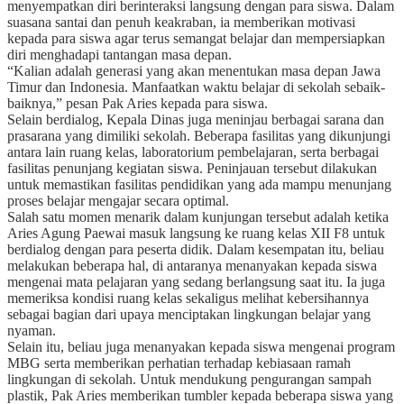
menyempatkan diri berinteraksi langsung dengan para siswa. Dalam
suasana santai dan penuh keakraban, ia memberikan motivasi
kepada para siswa agar terus semangat belajar dan mempersiapkan
diri menghadapi tantangan masa depan.
“Kalian adalah generasi yang akan menentukan masa depan Jawa
Timur dan Indonesia. Manfaatkan waktu belajar di sekolah sebaik-
baiknya,” pesan Pak Aries kepada para siswa.
Selain berdialog, Kepala Dinas juga meninjau berbagai sarana dan
prasarana yang dimiliki sekolah. Beberapa fasilitas yang dikunjungi
antara lain ruang kelas, laboratorium pembelajaran, serta berbagai
fasilitas penunjang kegiatan siswa. Peninjauan tersebut dilakukan
untuk memastikan fasilitas pendidikan yang ada mampu menunjang
proses belajar mengajar secara optimal.
Salah satu momen menarik dalam kunjungan tersebut adalah ketika
Aries Agung Paewai masuk langsung ke ruang kelas XII F8 untuk
berdialog dengan para peserta didik. Dalam kesempatan itu, beliau
melakukan beberapa hal, di antaranya menanyakan kepada siswa
mengenai mata pelajaran yang sedang berlangsung saat itu. Ia juga
memeriksa kondisi ruang kelas sekaligus melihat kebersihannya
sebagai bagian dari upaya menciptakan lingkungan belajar yang
nyaman.
Selain itu, beliau juga menanyakan kepada siswa mengenai program
MBG serta memberikan perhatian terhadap kebiasaan ramah
lingkungan di sekolah. Untuk mendukung pengurangan sampah
plastik, Pak Aries memberikan tumbler kepada beberapa siswa yang