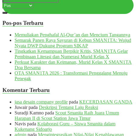
Pos-pos Terbaru
Memuliakan Penghafal Al-Qur’an dan Mencium Tangannya
Semarak Panen Raya Sayuran di Kebun SMAN1TA: Wujud
Nyata DWP Dukung Program SIKAP
Tingkatkan Kemampuan Berpikir Kritis, SMAN1TA Gelar
Pembinaan Literasi dan Numerasi Murid Kelas X
Perkuat Karakter dan Keimanan, Murid Kelas X SMAN1TA
Doa Bersama
OTA SMAN1TA 2026 : Transformasi Penggalang Menuju
Penegak
Komentar Terbaru
jasa desain company profile
pada
KECERDASAN GANDA
Juwair
pada
Deskripsi Tentang Laju Reaksi
Suradji Kamno
pada
Scout Smanita Raih Juara Umum
Harapan II di Scout Station Jawa Timur
Navis
pada
Kolaborasi Guru – Siswa Smanita dalam
Kukenang Sidoarjo
admin
pada
Mengintegrasikan Nilai-Nilai Kepahlawanan