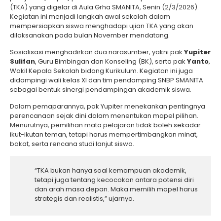
(TKA) yang digelar di Aula Grha SMANITA, Senin (2/3/2026).
Kegiatan ini menjadi langkah awal sekolah dalam
mempersiapkan siswa menghadapi ujian TKA yang akan
dilaksanakan pada bulan November mendatang.
Sosialisasi menghadirkan dua narasumber, yakni pak
Yupiter
Sulifan
, Guru Bimbingan dan Konseling (BK), serta pak
Yanto
,
Wakil Kepala Sekolah bidang Kurikulum. Kegiatan ini juga
didampingi wali kelas XI dan tim pendamping SNBP SMANITA
sebagai bentuk sinergi pendampingan akademik siswa.
Dalam pemaparannya, pak Yupiter menekankan pentingnya
perencanaan sejak dini dalam menentukan mapel pilihan.
Menurutnya, pemilihan mata pelajaran tidak boleh sekadar
ikut-ikutan teman, tetapi harus mempertimbangkan minat,
bakat, serta rencana studi lanjut siswa.
“TKA bukan hanya soal kemampuan akademik,
tetapi juga tentang kecocokan antara potensi diri
dan arah masa depan. Maka memilih mapel harus
strategis dan realistis,” ujarnya.